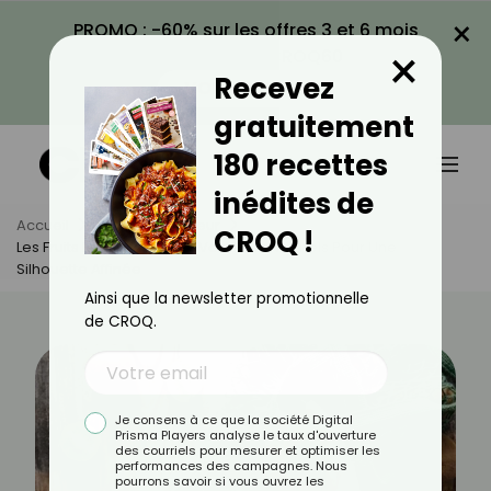
×
PROMO : -60% sur les offres 3 et 6 mois
×
avec le code CROQ60
Recevez
VOIR LA PROMO
gratuitement
180 recettes
inédites de
Accueil
Actus
Minceur
CROQ !
Les Fruits Brûle-Graisses : Vos Alliés Naturels Pour Une
Silhouette Affinée
Ainsi que la newsletter promotionnelle
de CROQ.
Je consens à ce que la société Digital
Prisma Players analyse le taux d'ouverture
des courriels pour mesurer et optimiser les
performances des campagnes. Nous
pourrons savoir si vous ouvrez les