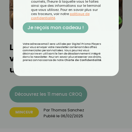
courriels, l'heure à laquelle vous le faites
ainsi que des informations sur le terminal
que vous utilisez. Pour en savoir plus sur
ces traceurs, voir notre
politique de
confidentialité
.
Je reçois mon cadeau !
Les fruits brûle-graisses :
Votre adresse email sera utilisée par Digital Prisma Players
pour vous envoyer votre newsletter contenant des offres
commerciales personnalisées. Vous pourrez vous
désinscrire en utilisant le lien de désabonnement intégré
vos alliés naturels pour
dans la newsletter. Pour en savoir plus et exercer vos droits,
prenez connaissance de notre
Charte de Confidentialité
.
une silhouette affinée
Découvrez les 11 menus CROQ
Par
Thomas Sanchez
MINCEUR
Publié le
06/02/2025