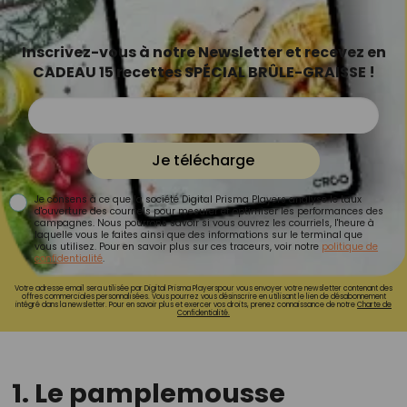
Inscrivez-vous à notre Newsletter et recevez en
CADEAU 15 recettes SPÉCIAL BRÛLE-GRAISSE !
Je télécharge
Je consens à ce que la société Digital Prisma Players analyse le taux
d'ouverture des courriels pour mesurer et optimiser les performances des
campagnes. Nous pourrons savoir si vous ouvrez les courriels, l'heure à
laquelle vous le faites ainsi que des informations sur le terminal que
vous utilisez. Pour en savoir plus sur ces traceurs, voir notre
politique de
confidentialité
.
Votre adresse email sera utilisée par Digital Prisma Playerspour vous envoyer votre newsletter contenant des
offres commerciales personnalisées. Vous pourrez vous désinscrire en utilisant le lien de désabonnement
intégré dans la newsletter. Pour en savoir plus et exercer vos droits, prenez connaissance de notre
Charte de
Confidentialité.
1. Le pamplemousse