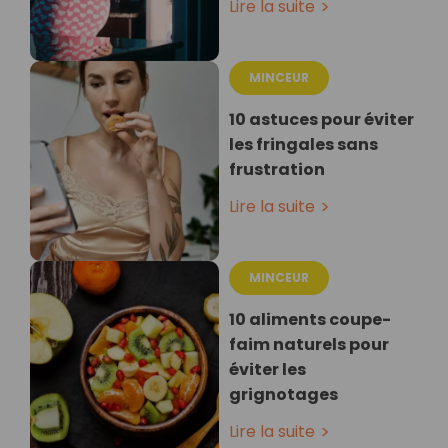
Lire la suite
MINCEUR
10 astuces pour éviter
les fringales sans
frustration
Lire la suite
MINCEUR
10 aliments coupe-
faim naturels pour
éviter les
grignotages
Lire la suite