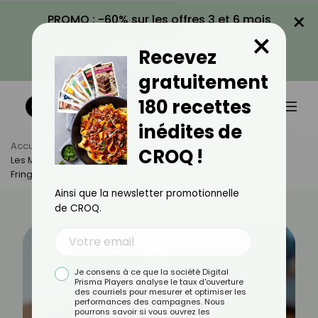
×
PROMO : -60% sur les offres 3 et 6 mois
×
avec le code CROQ60
Recevez
VOIR LA PROMO
gratuitement
180 recettes
inédites de
Accueil
Actus
Minceur
CROQ !
Les Meilleurs Remèdes De Grand-Mère Pour Soulager Les
Fringales
Ainsi que la newsletter promotionnelle
de CROQ.
Je consens à ce que la société Digital
Prisma Players analyse le taux d'ouverture
des courriels pour mesurer et optimiser les
performances des campagnes. Nous
pourrons savoir si vous ouvrez les