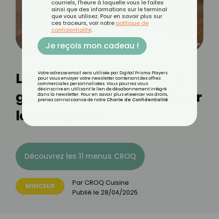
courriels, l'heure à laquelle vous le faites
ainsi que des informations sur le terminal
que vous utilisez. Pour en savoir plus sur
ces traceurs, voir notre
politique de
confidentialité
.
Je reçois mon cadeau !
Les meilleurs remèdes de
Votre adresse email sera utilisée par Digital Prisma Players
pour vous envoyer votre newsletter contenant des offres
commerciales personnalisées. Vous pourrez vous
désinscrire en utilisant le lien de désabonnement intégré
grand-mère pour soulager
dans la newsletter. Pour en savoir plus et exercer vos droits,
prenez connaissance de notre
Charte de Confidentialité
.
les fringales
Découvrez les 11 menus CROQ
Par
CROQ Cuisine
MINCEUR
Publié le
28/04/2025