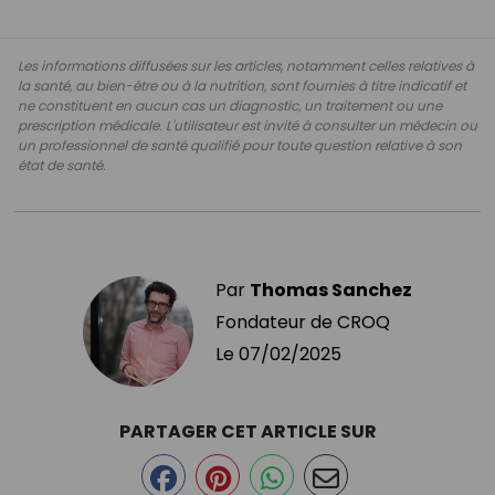
Les informations diffusées sur les articles, notamment celles relatives à
la santé, au bien-être ou à la nutrition, sont fournies à titre indicatif et
ne constituent en aucun cas un diagnostic, un traitement ou une
prescription médicale. L'utilisateur est invité à consulter un médecin ou
un professionnel de santé qualifié pour toute question relative à son
état de santé.
Par
Thomas Sanchez
Fondateur de CROQ
Le
07/02/2025
PARTAGER CET ARTICLE SUR