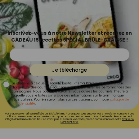
Inscrivez-vous à notre Newsletter et recevez en
CADEAU 15 recettes SPÉCIAL BRÛLE-GRAISSE !
Je télécharge
Je consens à ce que la société Digital Prisma Players analyse le taux
d'ouverture des courriels pour mesurer et optimiser les performances des
campagnes. Nous pourrons savoir si vous ouvrez les courriels, l'heure à
laquelle vous le faites ainsi que des informations sur le terminal que
vous utilisez. Pour en savoir plus sur ces traceurs, voir notre
politique de
confidentialité
.
Votre adresse email sera utilisée par Digital Prisma Playerspour vous envoyer votre newsletter contenant des
offres commerciales personnalisées. Vous pourrez vous désinscrire en utilisant le lien de désabonnement
intégré dans la newsletter. Pour en savoir plus et exercer vos droits, prenez connaissance de notre
Charte de
Confidentialité.