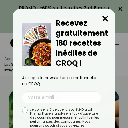
×
PROMO : -60% sur les offres 3 et 6 mois
×
avec le code CROQ60
Recevez
VOIR LA PROMO
gratuitement
180 recettes
inédites de
Accueil
Actus
Astuces Culinaires
CROQ !
Les Superaliments De 2025 : Quels Nouveaux Ingrédients
Intégrer À Votre Alimentation ?
Ainsi que la newsletter promotionnelle
de CROQ.
Je consens à ce que la société Digital
Prisma Players analyse le taux d'ouverture
des courriels pour mesurer et optimiser les
performances des campagnes. Nous
pourrons savoir si vous ouvrez les