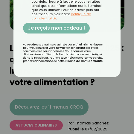
courriels, l'heure à laquelle vous le faites
ainsi que des informations sur le terminal
que vous utilisez. Pour en savoir plus sur
ces traceurs, voir notre
politique de
confidentialité
.
Je reçois mon cadeau !
Les superaliments de 2025 :
Votre adresse email sera utilisée par Digital Prisma Players
pour vous envoyer votre newsletter contenant des offres
commerciales personnalisées. Vous pourrez vous
désinscrire en utilisant le lien de désabonnement intégré
quels nouveaux
dans la newsletter. Pour en savoir plus et exercer vos droits,
prenez connaissance de notre
Charte de Confidentialité
.
ingrédients intégrer à
votre alimentation ?
Découvrez les 11 menus CROQ
Par
Thomas Sanchez
ASTUCES CULINAIRES
Publié le
07/02/2025