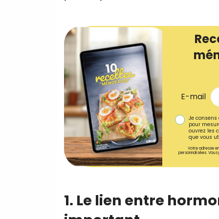
Rec
mén
E-mail
Je consens 
pour mesure
ouvrez les c
que vous uti
Votre adresse em
personnalisées. Vous 
1. Le lien entre hormo