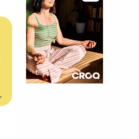
×
er
t 10
cettes
nnelle de