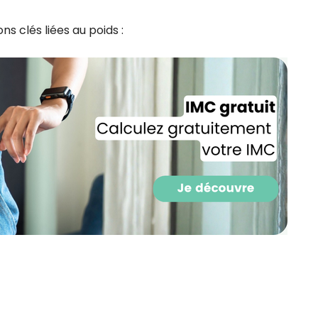
CROQ.
s clés liées au poids :
Je consens à ce que la société Digi
Prisma Players analyse le taux d'ou
des courriels pour mesurer et optim
performances des campagnes. No
pourrons savoir si vous ouvrez les co
l'heure à laquelle vous le faites ains
des informations sur le terminal qu
utilisez. Pour en savoir plus sur ces 
voir notre
politique de confidentialit
Je reçois mon cadeau !
Votre adresse email sera utilisée par Digital Prisma Playe
envoyer votre newsletter contenant des offres commercial
personnalisées. Vous pourrez vous désinscrire en utilisan
désabonnement intégré dans la newsletter. Pour en savoi
exercer vos droits, prenez connaissance de notre
Charte 
Confidentialité
.