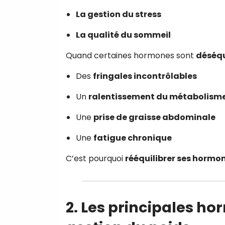
La gestion du stress
La qualité du sommeil
Quand certaines hormones sont
déséqu
Des
fringales incontrôlables
Un
ralentissement du métabolism
Une
prise de graisse abdominale
Une
fatigue chronique
C’est pourquoi
rééquilibrer ses hormon
2. Les principales h