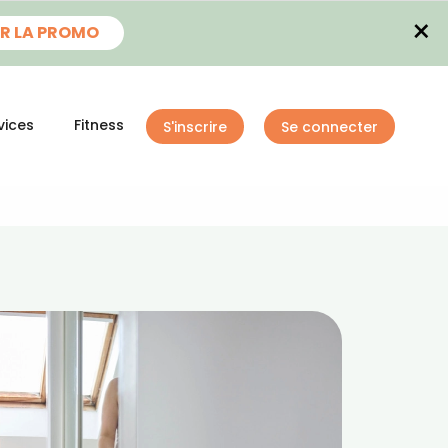
×
R LA PROMO
vices
Fitness
S'inscrire
Se connecter