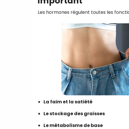
important
Les hormones régulent toutes les fonction
La faim et la satiété
Le stockage des graisses
Le métabolisme de base