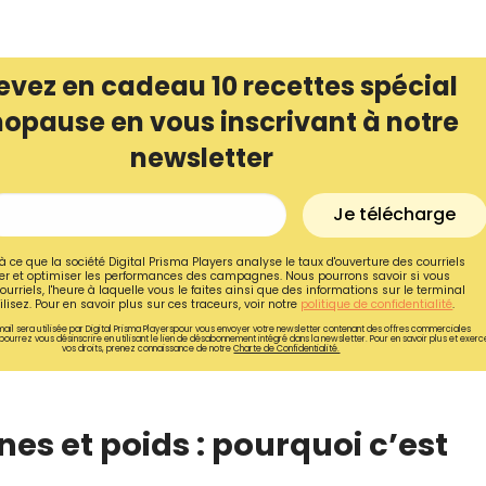
evez en cadeau 10 recettes spécial
opause en vous inscrivant à notre
newsletter
Je télécharge
à ce que la société Digital Prisma Players analyse le taux d'ouverture des courriels
r et optimiser les performances des campagnes. Nous pourrons savoir si vous
ourriels, l'heure à laquelle vous le faites ainsi que des informations sur le terminal
lisez. Pour en savoir plus sur ces traceurs, voir notre
politique de confidentialité
.
ail sera utilisée par Digital Prisma Playerspour vous envoyer votre newsletter contenant des offres commerciales
pourrez vous désinscrire en utilisant le lien de désabonnement intégré dans la newsletter. Pour en savoir plus et exerc
vos droits, prenez connaissance de notre
Charte de Confidentialité.
Recevez gratuitemen
de nos meilleures re
spécial ménopause
nes et poids : pourquoi c’est
Ainsi que la newsletter promotio