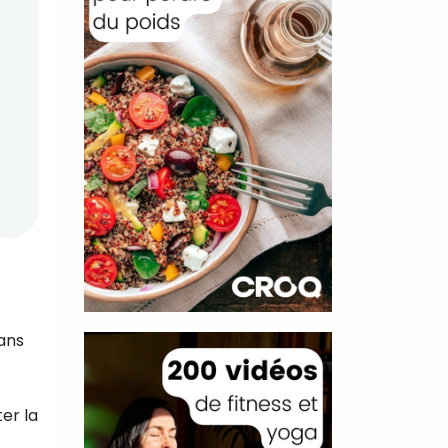
ans
er la