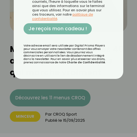
courriels, l'heure à laquelle vous le faites
ainsi que des informations sur le terminal
que vous utilisez. Pour en savoir plus sur
ces traceurs, voir notre
politique de
confidentialité
.
Je reçois mon cadeau !
Maigrir du ventre après 40
Votre adresse email sera utilisée par Digital Prisma Players
pour vous envoyer votre newsletter contenant des offres
commerciales personnalisées. Vous pourrez vous
désinscrire en utilisant le lien de désabonnement intégré
ans : le plan en 4 étapes
dans la newsletter. Pour en savoir plus et exercer vos droits,
prenez connaissance de notre
Charte de Confidentialité
.
qui marche vraiment
Découvrez les 11 menus CROQ
Par
CROQ Sport
MINCEUR
Publié le
15/09/2025