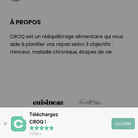
À PROPOS
CROQ est un rééquilibrage alimentaire qui vous
aide à planifier vos repas selon 3 objectifs :
minceur, maladie chronique, étapes de vie.
Téléchargez
CROQ !
✕
OUVRIR
100k+