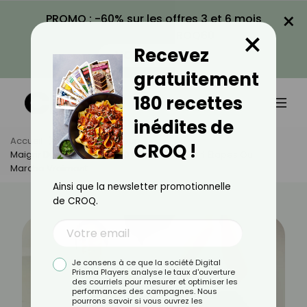
×
PROMO : -60% sur les offres 3 et 6 mois
×
avec le code CROQ60
Recevez
VOIR LA PROMO
gratuitement
180 recettes
inédites de
Accueil
Actus
Minceur
CROQ !
Maigrir Du Ventre Après 40 Ans : Le Plan En 4 Étapes Qui
Marche Vraiment
Ainsi que la newsletter promotionnelle
de CROQ.
Je consens à ce que la société Digital
Prisma Players analyse le taux d'ouverture
des courriels pour mesurer et optimiser les
performances des campagnes. Nous
pourrons savoir si vous ouvrez les