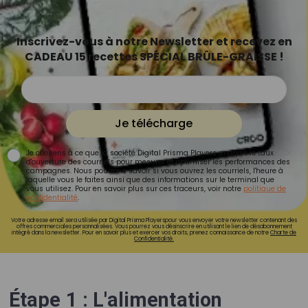
Inscrivez-vous à notre Newsletter et recevez en
CADEAU 15 recettes SPÉCIAL BRÛLE-GRAISSE !
Je télécharge
Je consens à ce que la société Digital Prisma Players analyse le taux
d'ouverture des courriels pour mesurer et optimiser les performances des
campagnes. Nous pourrons savoir si vous ouvrez les courriels, l'heure à
laquelle vous le faites ainsi que des informations sur le terminal que
vous utilisez. Pour en savoir plus sur ces traceurs, voir notre
politique de
confidentialité
.
Votre adresse email sera utilisée par Digital Prisma Playerspour vous envoyer votre newsletter contenant des
offres commerciales personnalisées. Vous pourrez vous désinscrire en utilisant le lien de désabonnement
intégré dans la newsletter. Pour en savoir plus et exercer vos droits, prenez connaissance de notre
Charte de
Confidentialité.
Étape 1 : L'alimentation