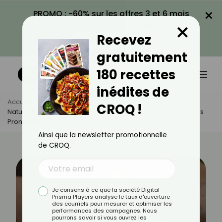
×
PROMO : -60% sur les offres 3 et 6 mois
×
avec le code CROQ60
Recevez
VOIR LA PROMO
gratuitement
180 recettes
inédites de
Accueil
Actus
Minceur
CROQ !
Natural Mounjaro : La Boisson Minceur Naturelle Tient-Elle Ses
Promesses ?
Ainsi que la newsletter promotionnelle
de CROQ.
Je consens à ce que la société Digital
Prisma Players analyse le taux d'ouverture
des courriels pour mesurer et optimiser les
performances des campagnes. Nous
pourrons savoir si vous ouvrez les