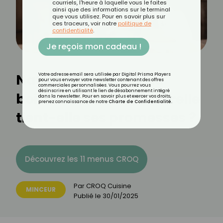
courriels, l'heure à laquelle vous le faites
ainsi que des informations sur le terminal
que vous utilisez. Pour en savoir plus sur
ces traceurs, voir notre
politique de
confidentialité
.
Je reçois mon cadeau !
Natural Mounjaro : la
Votre adresse email sera utilisée par Digital Prisma Players
pour vous envoyer votre newsletter contenant des offres
commerciales personnalisées. Vous pourrez vous
désinscrire en utilisant le lien de désabonnement intégré
boisson minceur naturelle
dans la newsletter. Pour en savoir plus et exercer vos droits,
prenez connaissance de notre
Charte de Confidentialité
.
tient-elle ses promesses ?
Découvrez les 11 menus CROQ
Par
CROQ Cuisine
MINCEUR
Publié le
30/01/2025