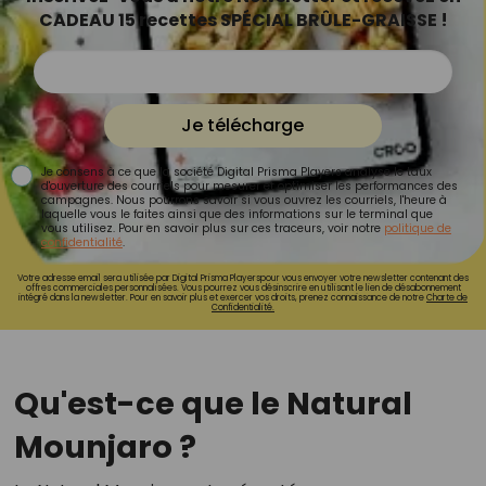
CADEAU 15 recettes SPÉCIAL BRÛLE-GRAISSE !
Je télécharge
Je consens à ce que la société Digital Prisma Players analyse le taux
d'ouverture des courriels pour mesurer et optimiser les performances des
campagnes. Nous pourrons savoir si vous ouvrez les courriels, l'heure à
laquelle vous le faites ainsi que des informations sur le terminal que
vous utilisez. Pour en savoir plus sur ces traceurs, voir notre
politique de
confidentialité
.
Votre adresse email sera utilisée par Digital Prisma Playerspour vous envoyer votre newsletter contenant des
offres commerciales personnalisées. Vous pourrez vous désinscrire en utilisant le lien de désabonnement
intégré dans la newsletter. Pour en savoir plus et exercer vos droits, prenez connaissance de notre
Charte de
Confidentialité.
Qu'est-ce que le Natural
Mounjaro ?