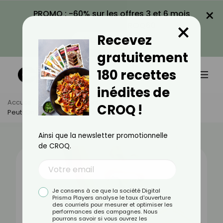
×
PROMO : -60% sur les offres 3 et 6 mois
×
avec le code CROQ60
Recevez
VOIR LA PROMO
gratuitement
180 recettes
inédites de
Accueil
Actus
Alimentation
CROQ !
Peut-On Manger La Peau Du Concombre ?
Ainsi que la newsletter promotionnelle
de CROQ.
Je consens à ce que la société Digital
Prisma Players analyse le taux d'ouverture
des courriels pour mesurer et optimiser les
performances des campagnes. Nous
pourrons savoir si vous ouvrez les