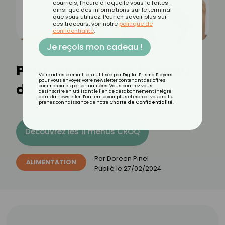
courriels, l'heure à laquelle vous le faites
ainsi que des informations sur le terminal
que vous utilisez. Pour en savoir plus sur
ces traceurs, voir notre
politique de
confidentialité
.
Je reçois mon cadeau !
Peut-on manger la peau
Votre adresse email sera utilisée par Digital Prisma Players
pour vous envoyer votre newsletter contenant des offres
du concombre ?
commerciales personnalisées. Vous pourrez vous
désinscrire en utilisant le lien de désabonnement intégré
dans la newsletter. Pour en savoir plus et exercer vos droits,
prenez connaissance de notre
Charte de Confidentialité
.
Découvrez les 11 menus CROQ
Par
Doreen Pinel
ALIMENTATION
Publié le
27/02/2024