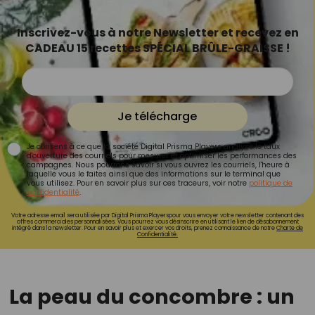
Inscrivez-vous à notre Newsletter et recevez en
CADEAU 15 recettes SPÉCIAL BRÛLE-GRAISSE !
Je télécharge
Je consens à ce que la société Digital Prisma Players analyse le taux
d'ouverture des courriels pour mesurer et optimiser les performances des
campagnes. Nous pourrons savoir si vous ouvrez les courriels, l'heure à
laquelle vous le faites ainsi que des informations sur le terminal que
vous utilisez. Pour en savoir plus sur ces traceurs, voir notre
politique de
confidentialité
.
Votre adresse email sera utilisée par Digital Prisma Playerspour vous envoyer votre newsletter contenant des
offres commerciales personnalisées. Vous pourrez vous désinscrire en utilisant le lien de désabonnement
intégré dans la newsletter. Pour en savoir plus et exercer vos droits, prenez connaissance de notre
Charte de
Confidentialité.
La peau du concombre : un