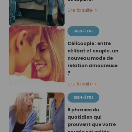
Lire la suite
BIEN-ÊTRE
Célicouple : entre
célibat et couple, un
nouveau mode de
relation amoureuse
?
Lire la suite
BIEN-ÊTRE
5 phrases du
quotidien qui
prouvent que votre
couple est solide