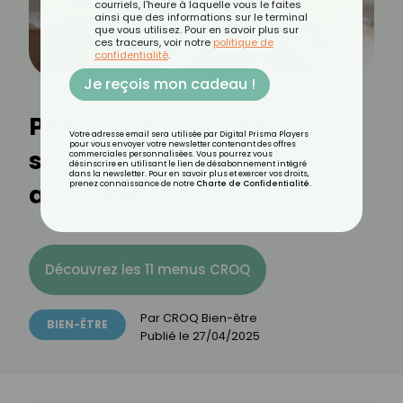
courriels, l'heure à laquelle vous le faites
ainsi que des informations sur le terminal
que vous utilisez. Pour en savoir plus sur
ces traceurs, voir notre
politique de
confidentialité
.
Je reçois mon cadeau !
Philophobie : tout savoir
Votre adresse email sera utilisée par Digital Prisma Players
pour vous envoyer votre newsletter contenant des offres
sur la peur d'être
commerciales personnalisées. Vous pourrez vous
désinscrire en utilisant le lien de désabonnement intégré
dans la newsletter. Pour en savoir plus et exercer vos droits,
amoureux
prenez connaissance de notre
Charte de Confidentialité
.
Découvrez les 11 menus CROQ
Par
CROQ Bien-être
BIEN-ÊTRE
Publié le
27/04/2025