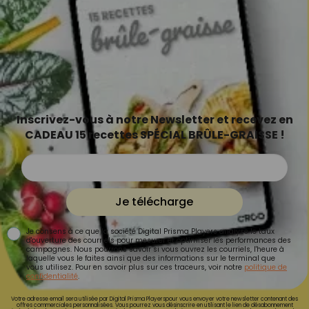
Inscrivez-vous à notre Newsletter et recevez en
CADEAU 15 recettes SPÉCIAL BRÛLE-GRAISSE !
Je télécharge
Je consens à ce que la société Digital Prisma Players analyse le taux
d'ouverture des courriels pour mesurer et optimiser les performances des
campagnes. Nous pourrons savoir si vous ouvrez les courriels, l'heure à
laquelle vous le faites ainsi que des informations sur le terminal que
vous utilisez. Pour en savoir plus sur ces traceurs, voir notre
politique de
confidentialité
.
Votre adresse email sera utilisée par Digital Prisma Playerspour vous envoyer votre newsletter contenant des
offres commerciales personnalisées. Vous pourrez vous désinscrire en utilisant le lien de désabonnement