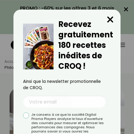
×
PROMO : -60% sur les offres 3 et 6 mois
×
avec le code CROQ60
Recevez
VOIR LA PROMO
gratuitement
180 recettes
inédites de
Accueil
Actus
Bien-Être
CROQ !
Philophobie : Tout Savoir Sur La Peur D'être Amoureux
Ainsi que la newsletter promotionnelle
de CROQ.
Je consens à ce que la société Digital
Prisma Players analyse le taux d'ouverture
des courriels pour mesurer et optimiser les
performances des campagnes. Nous
pourrons savoir si vous ouvrez les