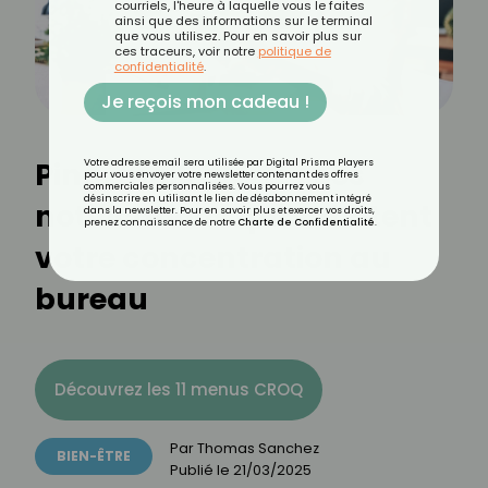
courriels, l'heure à laquelle vous le faites
ainsi que des informations sur le terminal
que vous utilisez. Pour en savoir plus sur
ces traceurs, voir notre
politique de
confidentialité
.
Je reçois mon cadeau !
Ping, mail, alerte : ces
Votre adresse email sera utilisée par Digital Prisma Players
pour vous envoyer votre newsletter contenant des offres
commerciales personnalisées. Vous pourrez vous
désinscrire en utilisant le lien de désabonnement intégré
notifications qui sabotent
dans la newsletter. Pour en savoir plus et exercer vos droits,
prenez connaissance de notre
Charte de Confidentialité
.
votre concentration au
bureau
Découvrez les 11 menus CROQ
Par
Thomas Sanchez
BIEN-ÊTRE
Publié le
21/03/2025