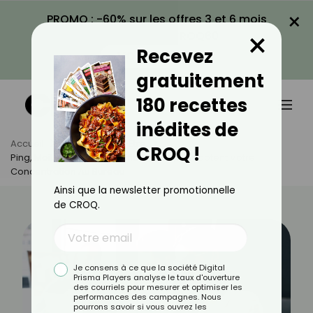
×
PROMO : -60% sur les offres 3 et 6 mois
×
avec le code CROQ60
Recevez
VOIR LA PROMO
gratuitement
180 recettes
inédites de
Accueil
Actus
Bien-Être
CROQ !
Ping, Mail, Alerte : Ces Notifications Qui Sabotent Votre
Concentration Au Bureau
Ainsi que la newsletter promotionnelle
de CROQ.
Je consens à ce que la société Digital
Prisma Players analyse le taux d'ouverture
des courriels pour mesurer et optimiser les
performances des campagnes. Nous
pourrons savoir si vous ouvrez les