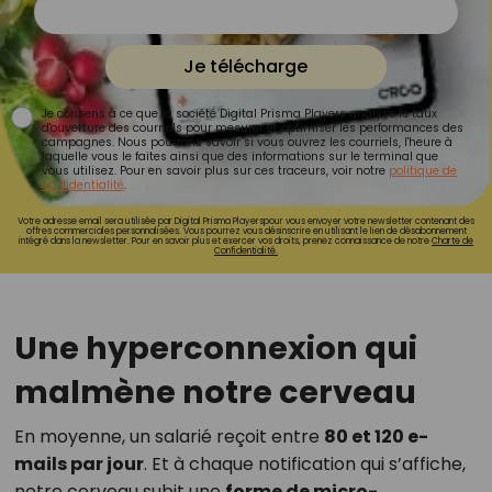
Je télécharge
Je consens à ce que la société Digital Prisma Players analyse le taux
d'ouverture des courriels pour mesurer et optimiser les performances des
campagnes. Nous pourrons savoir si vous ouvrez les courriels, l'heure à
laquelle vous le faites ainsi que des informations sur le terminal que
vous utilisez. Pour en savoir plus sur ces traceurs, voir notre
politique de
confidentialité
.
Votre adresse email sera utilisée par Digital Prisma Playerspour vous envoyer votre newsletter contenant des
offres commerciales personnalisées. Vous pourrez vous désinscrire en utilisant le lien de désabonnement
intégré dans la newsletter. Pour en savoir plus et exercer vos droits, prenez connaissance de notre
Charte de
Confidentialité.
Une hyperconnexion qui
malmène notre cerveau
En moyenne, un salarié reçoit entre
80 et 120 e-
mails par jour
. Et à chaque notification qui s’affiche,
notre cerveau subit une
forme de micro-