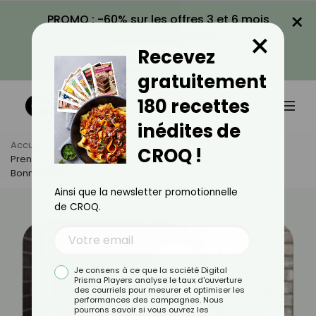
×
PROMO : -60% sur les offres 3 et 6 mois
×
avec le code CROQ60
Recevez
VOIR LA PROMO
gratuitement
180 recettes
inédites de
Accueil
Actus
Bien-Être
CROQ !
Prendre Une Douche Froide En Pleine Canicule : Une Fausse
Bonne Idée ?
Ainsi que la newsletter promotionnelle
de CROQ.
Je consens à ce que la société Digital
Prisma Players analyse le taux d'ouverture
des courriels pour mesurer et optimiser les
performances des campagnes. Nous
pourrons savoir si vous ouvrez les