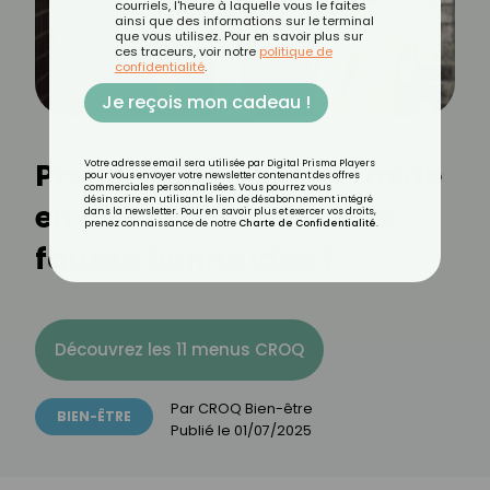
courriels, l'heure à laquelle vous le faites
ainsi que des informations sur le terminal
que vous utilisez. Pour en savoir plus sur
ces traceurs, voir notre
politique de
confidentialité
.
Je reçois mon cadeau !
Prendre une douche froide
Votre adresse email sera utilisée par Digital Prisma Players
pour vous envoyer votre newsletter contenant des offres
commerciales personnalisées. Vous pourrez vous
désinscrire en utilisant le lien de désabonnement intégré
en pleine canicule : une
dans la newsletter. Pour en savoir plus et exercer vos droits,
prenez connaissance de notre
Charte de Confidentialité
.
fausse bonne idée ?
Découvrez les 11 menus CROQ
Par
CROQ Bien-être
BIEN-ÊTRE
Publié le
01/07/2025