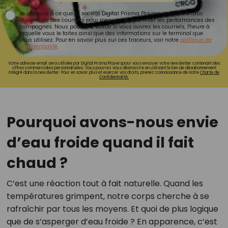
Je consens à ce que la société Digital Prisma Players analyse le taux
d'ouverture des courriels pour mesurer et optimiser les performances des
campagnes. Nous pourrons savoir si vous ouvrez les courriels, l'heure à
laquelle vous le faites ainsi que des informations sur le terminal que
vous utilisez. Pour en savoir plus sur ces traceurs, voir notre
politique de
confidentialité
.
Votre adresse email sera utilisée par Digital Prisma Playerspour vous envoyer votre newsletter contenant des
offres commerciales personnalisées. Vous pourrez vous désinscrire en utilisant le lien de désabonnement
intégré dans la newsletter. Pour en savoir plus et exercer vos droits, prenez connaissance de notre
Charte de
Confidentialité.
Pourquoi avons-nous envie
d’eau froide quand il fait
chaud ?
C’est une réaction tout à fait naturelle. Quand les
températures grimpent, notre corps cherche à se
rafraîchir par tous les moyens. Et quoi de plus logique
que de s’asperger d’eau froide ? En apparence, c’est