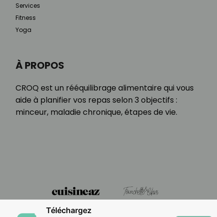
Services
Fitness
Yoga
À PROPOS
CROQ est un rééquilibrage alimentaire qui vous
aide à planifier vos repas selon 3 objectifs :
minceur, maladie chronique, étapes de vie.
Téléchargez