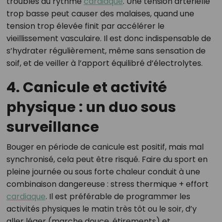
troubles du rythme
cardiaque
. Une tension artérielle
trop basse peut causer des malaises, quand une
tension trop élevée finit par accélérer le
vieillissement vasculaire. Il est donc indispensable de
s’hydrater régulièrement, même sans sensation de
soif, et de veiller à l’apport équilibré d’électrolytes.
4. Canicule et activité
physique : un duo sous
surveillance
Bouger en période de canicule est positif, mais mal
synchronisé, cela peut être risqué. Faire du sport en
pleine journée ou sous forte chaleur conduit à une
combinaison dangereuse : stress thermique + effort
cardiaque
. Il est préférable de programmer les
activités physiques le matin très tôt ou le soir, d’y
aller léger (marche douce, étirements) et