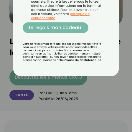
courriels, l'heure à laquelle vous le faites
ainsi que des informations sur le terminal
que vous utilisez. Pour en savoir plus sur
ces traceurs, voir notre
politique de
confidentialité
.
Je reçois mon cadeau !
La canicule aggrave-t-elle
Votre adresse email sera utilisée par Digital Prisma Players
pour vous envoyer votre newsletter contenant des offres
les risques cardiaques ?
commerciales personnalisées. Vous pourrez vous
désinscrire en utilisant le lien de désabonnement intégré
dans la newsletter. Pour en savoir plus et exercer vos droits,
prenez connaissance de notre
Charte de Confidentialité
.
Découvrez les 11 menus CROQ
Par
CROQ Bien-être
SANTÉ
Publié le
26/06/2025