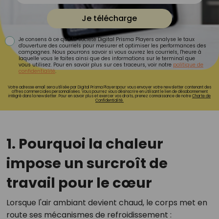
Je télécharge
Je consens à ce que la société Digital Prisma Players analyse le taux
d'ouverture des courriels pour mesurer et optimiser les performances des
campagnes. Nous pourrons savoir si vous ouvrez les courriels, l'heure à
laquelle vous le faites ainsi que des informations sur le terminal que
vous utilisez. Pour en savoir plus sur ces traceurs, voir notre
politique de
confidentialité
.
Votre adresse email sera utilisée par Digital Prisma Playerspour vous envoyer votre newsletter contenant des
offres commerciales personnalisées. Vous pourrez vous désinscrire en utilisant le lien de désabonnement
intégré dans la newsletter. Pour en savoir plus et exercer vos droits, prenez connaissance de notre
Charte de
Confidentialité.
1. Pourquoi la chaleur
impose un surcroît de
travail pour le cœur
Lorsque l'air ambiant devient chaud, le corps met en
route ses mécanismes de refroidissement :