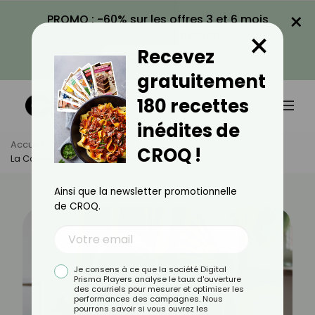
×
PROMO : -60% sur les offres 3 et 6 mois
×
avec le code CROQ60
Recevez
VOIR LA PROMO
gratuitement
180 recettes
inédites de
Accueil
Actus
Santé
CROQ !
La Canicule Aggrave-T-Elle Les Risques Cardiaques ?
Ainsi que la newsletter promotionnelle
de CROQ.
Je consens à ce que la société Digital
Prisma Players analyse le taux d'ouverture
des courriels pour mesurer et optimiser les
performances des campagnes. Nous
pourrons savoir si vous ouvrez les