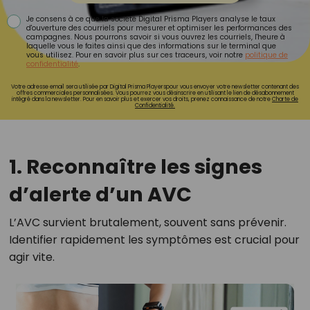
Je consens à ce que la société Digital Prisma Players analyse le taux
d'ouverture des courriels pour mesurer et optimiser les performances des
campagnes. Nous pourrons savoir si vous ouvrez les courriels, l'heure à
laquelle vous le faites ainsi que des informations sur le terminal que
vous utilisez. Pour en savoir plus sur ces traceurs, voir notre
politique de
confidentialité
.
Votre adresse email sera utilisée par Digital Prisma Playerspour vous envoyer votre newsletter contenant des
offres commerciales personnalisées. Vous pourrez vous désinscrire en utilisant le lien de désabonnement
intégré dans la newsletter. Pour en savoir plus et exercer vos droits, prenez connaissance de notre
Charte de
Confidentialité.
1. Reconnaître les signes
d’alerte d’un AVC
L’AVC survient brutalement, souvent sans prévenir.
Identifier rapidement les symptômes est crucial pour
agir vite.