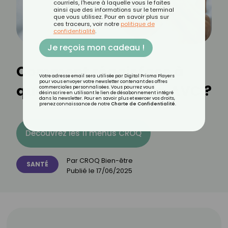
courriels, l'heure à laquelle vous le faites
ainsi que des informations sur le terminal
que vous utilisez. Pour en savoir plus sur
ces traceurs, voir notre
politique de
confidentialité
.
Je reçois mon cadeau !
Comment réagir face à
Votre adresse email sera utilisée par Digital Prisma Players
pour vous envoyer votre newsletter contenant des offres
quelqu’un qui fait un AVC ?
commerciales personnalisées. Vous pourrez vous
désinscrire en utilisant le lien de désabonnement intégré
dans la newsletter. Pour en savoir plus et exercer vos droits,
prenez connaissance de notre
Charte de Confidentialité
.
Découvrez les 11 menus CROQ
Par
CROQ Bien-être
SANTÉ
Publié le
17/06/2025