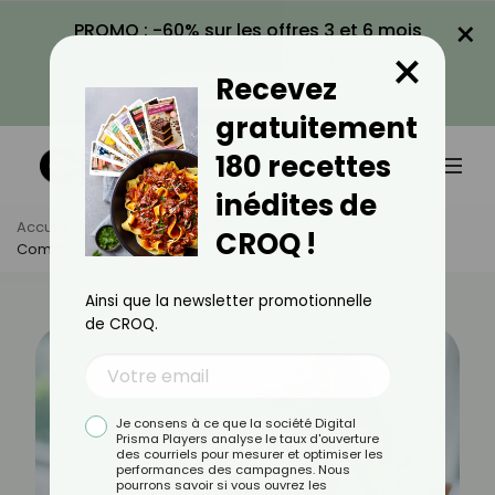
×
PROMO : -60% sur les offres 3 et 6 mois
×
avec le code CROQ60
Recevez
VOIR LA PROMO
gratuitement
180 recettes
inédites de
Accueil
Actus
Santé
CROQ !
Comment Réagir Face À Quelqu’un Qui Fait Un AVC ?
Ainsi que la newsletter promotionnelle
de CROQ.
Je consens à ce que la société Digital
Prisma Players analyse le taux d'ouverture
des courriels pour mesurer et optimiser les
performances des campagnes. Nous
pourrons savoir si vous ouvrez les