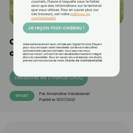
courriels, l'heure à laquelle vous le faites
ainsi que des informations sur le terminal
que vous utilisez. Pour en savoir plus sur
ces traceurs, voir notre
politique de
confidentialité
.
Je reçois mon cadeau !
Qi Gong la gymnastique
Votre adresse email sera utilisée par Digital Prisma Players
pour vous envoyer votre newsletter contenant des offres
chinoise et ses bienfaits
commerciales personnalisées. Vous pourrez vous
désinscrire en utilisant le lien de désabonnement intégré
dans la newsletter. Pour en savoir plus et exercer vos droits,
prenez connaissance de notre
Charte de Confidentialité
.
Découvrez les 11 menus CROQ
Par
Amandine Vanstaevel
SPORT
Publié le
11/07/2021