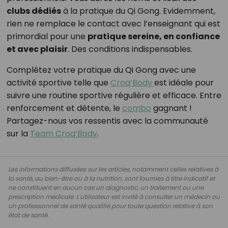
clubs dédiés
à la pratique du Qi Gong. Evidemment,
rien ne remplace le contact avec l’enseignant qui est
primordial pour une
pratique sereine, en confiance
et avec plaisir
. Des conditions indispensables.
Complétez votre pratique du Qi Gong avec une
activité sportive telle que
Croq’Body
est idéale pour
suivre une routine sportive régulière et efficace. Entre
renforcement et détente, le
combo
gagnant !
Partagez-nous vos ressentis avec la communauté
sur la
Team Croq’Body
.
Les informations diffusées sur les articles, notamment celles relatives à
la santé, au bien-être ou à la nutrition, sont fournies à titre indicatif et
ne constituent en aucun cas un diagnostic, un traitement ou une
prescription médicale. L'utilisateur est invité à consulter un médecin ou
un professionnel de santé qualifié pour toute question relative à son
état de santé.