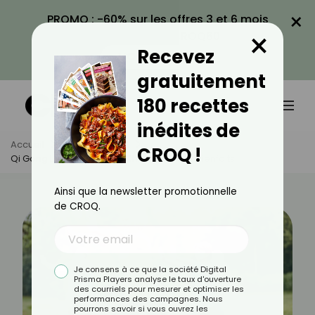
×
PROMO : -60% sur les offres 3 et 6 mois
×
avec le code CROQ60
Recevez
VOIR LA PROMO
gratuitement
180 recettes
inédites de
Accueil
Actus
Sport
CROQ !
Qi Gong La Gymnastique Chinoise Et Ses Bienfaits
Ainsi que la newsletter promotionnelle
de CROQ.
Je consens à ce que la société Digital
Prisma Players analyse le taux d'ouverture
des courriels pour mesurer et optimiser les
performances des campagnes. Nous
pourrons savoir si vous ouvrez les