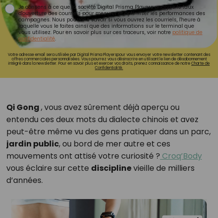
Je consens à ce que la société Digital Prisma Players analyse le taux
d'ouverture des courriels pour mesurer et optimiser les performances des
campagnes. Nous pourrons savoir si vous ouvrez les courriels, l'heure à
laquelle vous le faites ainsi que des informations sur le terminal que
vous utilisez. Pour en savoir plus sur ces traceurs, voir notre
politique de
confidentialité
.
Votre adresse email sera utilisée par Digital Prisma Playerspour vous envoyer votre newsletter contenant des
offres commerciales personnalisées. Vous pourrez vous désinscrire en utilisant le lien de désabonnement
intégré dans la newsletter. Pour en savoir plus et exercer vos droits, prenez connaissance de notre
Charte de
Confidentialité.
Qi Gong
, vous avez sûrement déjà aperçu ou
entendu ces deux mots du dialecte chinois et avez
peut-être même vu des gens pratiquer dans un parc,
jardin public
, ou bord de mer autre et ces
mouvements ont attisé votre curiosité ?
Croq’Body
vous éclaire sur cette
discipline
vieille de milliers
d’années.