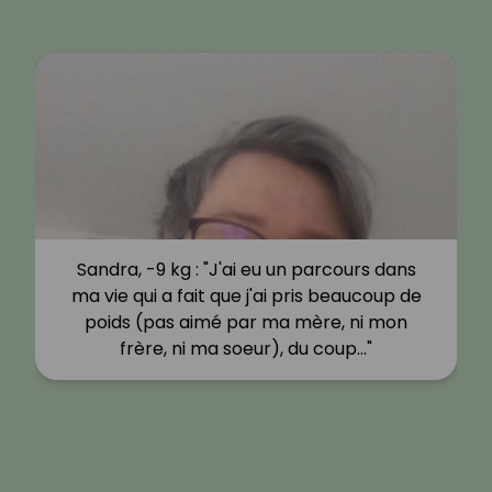
Sandra, -9 kg : "J'ai eu un parcours dans
ma vie qui a fait que j'ai pris beaucoup de
poids (pas aimé par ma mère, ni mon
frère, ni ma soeur), du coup…"