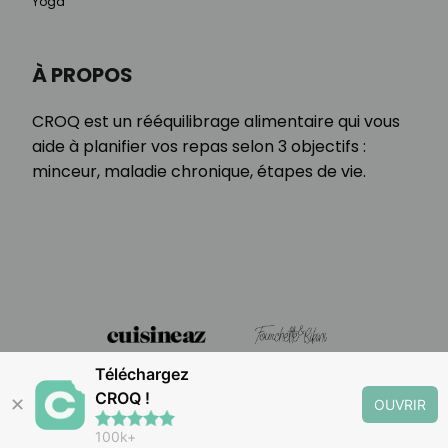
Yoga
À PROPOS
CROQ est un rééquilibrage alimentaire qui vous
aide à planifier vos repas selon 3 objectifs :
minceur, maladie chronique, étapes de vie.
Téléchargez
CROQ !
✕
OUVRIR
100k+