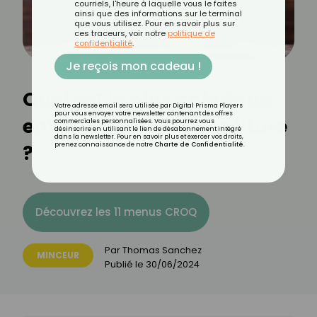
courriels, l'heure à laquelle vous le faites
ainsi que des informations sur le terminal
que vous utilisez. Pour en savoir plus sur
ces traceurs, voir notre
politique de
confidentialité
.
Je reçois mon cadeau !
Quel est le plus calorique
Votre adresse email sera utilisée par Digital Prisma Players
pour vous envoyer votre newsletter contenant des offres
entre le miel et la confiture
commerciales personnalisées. Vous pourrez vous
désinscrire en utilisant le lien de désabonnement intégré
dans la newsletter. Pour en savoir plus et exercer vos droits,
?
prenez connaissance de notre
Charte de Confidentialité
.
Découvrez les 11 menus CROQ
Par
Thomas Sanchez
MINCEUR
Publié le
30/06/2024