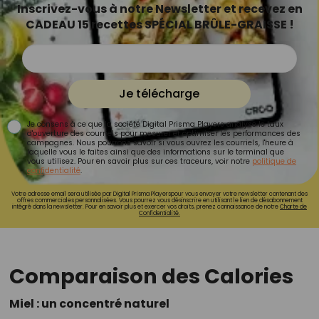
Inscrivez-vous à notre Newsletter et recevez en
CADEAU 15 recettes SPÉCIAL BRÛLE-GRAISSE !
Je télécharge
Je consens à ce que la société Digital Prisma Players analyse le taux
d'ouverture des courriels pour mesurer et optimiser les performances des
campagnes. Nous pourrons savoir si vous ouvrez les courriels, l'heure à
laquelle vous le faites ainsi que des informations sur le terminal que
vous utilisez. Pour en savoir plus sur ces traceurs, voir notre
politique de
confidentialité
.
Votre adresse email sera utilisée par Digital Prisma Playerspour vous envoyer votre newsletter contenant des
offres commerciales personnalisées. Vous pourrez vous désinscrire en utilisant le lien de désabonnement
intégré dans la newsletter. Pour en savoir plus et exercer vos droits, prenez connaissance de notre
Charte de
Confidentialité.
Comparaison des Calories
Miel : un concentré naturel