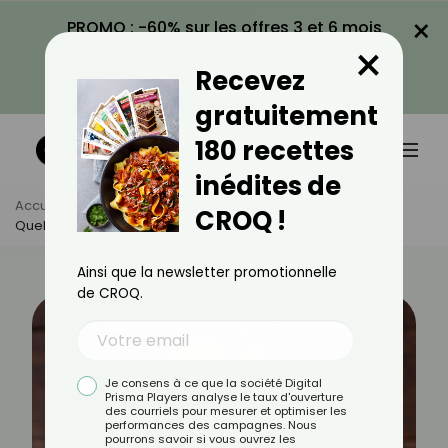
×
PROMO : -60% sur les offres 3 et 6 mois
×
avec le code CROQ60
Recevez
VOIR LA PROMO
gratuitement
180 recettes
inédites de
Accueil
Actus
Minceur
CROQ !
Quel Est Le Plus Calorique Entre Le Miel Et La Confiture ?
Ainsi que la newsletter promotionnelle
de CROQ.
Je consens à ce que la société Digital
Prisma Players analyse le taux d'ouverture
des courriels pour mesurer et optimiser les
performances des campagnes. Nous
pourrons savoir si vous ouvrez les