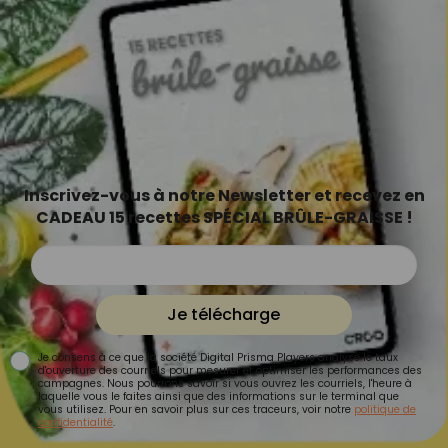
Inscrivez-vous à notre Newsletter et recevez en
CADEAU 15 recettes SPÉCIAL BRÛLE-GRAISSE !
Je télécharge
Je consens à ce que la société Digital Prisma Players analyse le taux
d'ouverture des courriels pour mesurer et optimiser les performances des
campagnes. Nous pourrons savoir si vous ouvrez les courriels, l'heure à
laquelle vous le faites ainsi que des informations sur le terminal que
vous utilisez. Pour en savoir plus sur ces traceurs, voir notre
politique de
confidentialité
.