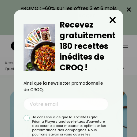
×
PROMO : -60% sur les offres 3 et 6 mois
×
avec le code CROQ60
Recevez
VOIR LA PROMO
gratuitement
180 recettes
inédites de
Accueil
Actus
Beauté
CROQ !
Quel Maillot De Bain Choisir En Fonction De Sa Morphologie ?
Ainsi que la newsletter promotionnelle
de CROQ.
Je consens à ce que la société Digital
Prisma Players analyse le taux d'ouverture
des courriels pour mesurer et optimiser les
performances des campagnes. Nous
pourrons savoir si vous ouvrez les