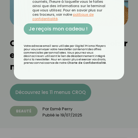
courriels, l'heure à laquelle vous le faites
ainsi que des informations sur le terminal
que vous utilisez. Pour en savoir plus sur
ces traceurs, voir notre
politique de
confidentialité
.
Je reçois mon cadeau !
Quel maillot de bain choisir
Votre adresse email sera utilisée par Digital Prisma Players
pour vous envoyer votre newsletter contenant des offres
en fonction de sa
commerciales personnalisées. Vous pourrez vous
désinscrire en utilisant le lien de désabonnement intégré
dans la newsletter. Pour en savoir plus et exercer vos droits,
morphologie ?
prenez connaissance de notre
Charte de Confidentialité
.
Découvrez les 11 menus CROQ
Par
Esmé Perry
BEAUTÉ
Publié le
19/07/2025