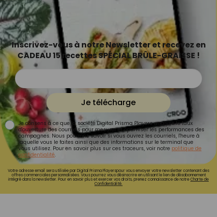
Inscrivez-vous à notre Newsletter et recevez en
CADEAU 15 recettes SPÉCIAL BRÛLE-GRAISSE !
Je télécharge
Je consens à ce que la société Digital Prisma Players analyse le taux
d'ouverture des courriels pour mesurer et optimiser les performances des
campagnes. Nous pourrons savoir si vous ouvrez les courriels, l'heure à
laquelle vous le faites ainsi que des informations sur le terminal que
vous utilisez. Pour en savoir plus sur ces traceurs, voir notre
politique de
confidentialité
.
Votre adresse email sera utilisée par Digital Prisma Playerspour vous envoyer votre newsletter contenant des
offres commerciales personnalisées. Vous pourrez vous désinscrire en utilisant le lien de désabonnement
intégré dans la newsletter. Pour en savoir plus et exercer vos droits, prenez connaissance de notre
Charte de
Confidentialité.