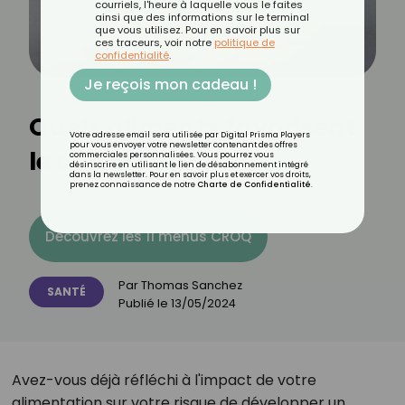
courriels, l'heure à laquelle vous le faites
ainsi que des informations sur le terminal
que vous utilisez. Pour en savoir plus sur
ces traceurs, voir notre
politique de
confidentialité
.
Je reçois mon cadeau !
Quels aliments favorisent
Votre adresse email sera utilisée par Digital Prisma Players
pour vous envoyer votre newsletter contenant des offres
le cancer ?
commerciales personnalisées. Vous pourrez vous
désinscrire en utilisant le lien de désabonnement intégré
dans la newsletter. Pour en savoir plus et exercer vos droits,
prenez connaissance de notre
Charte de Confidentialité
.
Découvrez les 11 menus CROQ
Par
Thomas Sanchez
SANTÉ
Publié le
13/05/2024
Avez-vous déjà réfléchi à l'impact de votre
alimentation sur votre risque de développer un