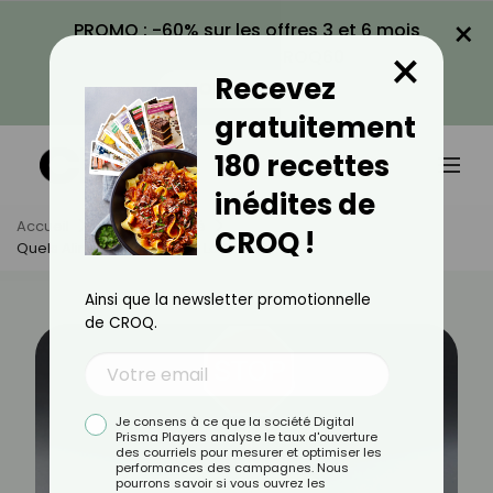
×
PROMO : -60% sur les offres 3 et 6 mois
×
avec le code CROQ60
Recevez
VOIR LA PROMO
gratuitement
180 recettes
inédites de
Accueil
Actus
Santé
CROQ !
Quels Aliments Favorisent Le Cancer ?
Ainsi que la newsletter promotionnelle
de CROQ.
Je consens à ce que la société Digital
Prisma Players analyse le taux d'ouverture
des courriels pour mesurer et optimiser les
performances des campagnes. Nous
pourrons savoir si vous ouvrez les