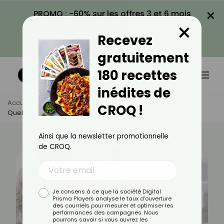
×
PROMO : -60% sur les offres 3 et 6 mois
×
avec le code CROQ60
Recevez
VOIR LA PROMO
gratuitement
180 recettes
inédites de
Accueil
Actus
Santé
CROQ !
Quels Cancers Peut-On Avoir Longtemps Sans Le Savoir ?
Ainsi que la newsletter promotionnelle
de CROQ.
Je consens à ce que la société Digital
Prisma Players analyse le taux d'ouverture
des courriels pour mesurer et optimiser les
performances des campagnes. Nous
pourrons savoir si vous ouvrez les