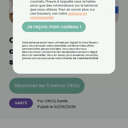
courriels, l'heure à laquelle vous le faites
ainsi que des informations sur le terminal
que vous utilisez. Pour en savoir plus sur
ces traceurs, voir notre
politique de
confidentialité
.
Je reçois mon cadeau !
Quels cancers peut-on
Votre adresse email sera utilisée par Digital Prisma Players
pour vous envoyer votre newsletter contenant des offres
avoir longtemps sans le
commerciales personnalisées. Vous pourrez vous
désinscrire en utilisant le lien de désabonnement intégré
dans la newsletter. Pour en savoir plus et exercer vos droits,
savoir ?
prenez connaissance de notre
Charte de Confidentialité
.
Découvrez les 11 menus CROQ
Par
CROQ Santé
SANTÉ
Publié le
02/06/2026