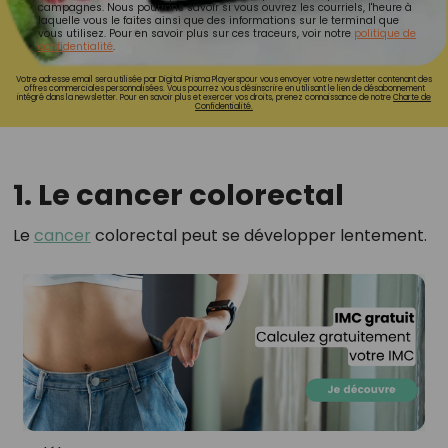
campagnes. Nous pourrons savoir si vous ouvrez les courriels, l'heure à
laquelle vous le faites ainsi que des informations sur le terminal que
vous utilisez. Pour en savoir plus sur ces traceurs, voir notre
politique de
confidentialité
.
Votre adresse email sera utilisée par Digital Prisma Playerspour vous envoyer votre newsletter contenant des
offres commerciales personnalisées. Vous pourrez vous désinscrire en utilisant le lien de désabonnement
intégré dans la newsletter. Pour en savoir plus et exercer vos droits, prenez connaissance de notre
Charte de
Confidentialité.
1. Le cancer colorectal
Le
cancer
colorectal peut se développer lentement.