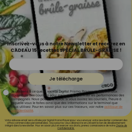
Inscrivez-vous à notre Newsletter et recevez en
CADEAU 15 recettes SPÉCIAL BRÛLE-GRAISSE !
Je télécharge
Je consens à ce que la société Digital Prisma Players analyse le taux
d'ouverture des courriels pour mesurer et optimiser les performances des
campagnes. Nous pourrons savoir si vous ouvrez les courriels, l'heure à
laquelle vous le faites ainsi que des informations sur le terminal que
vous utilisez. Pour en savoir plus sur ces traceurs, voir notre
politique de
confidentialité
.
Votre adresse email sera utilisée par Digital Prisma Playerspour vous envoyer votre newsletter contenant des
offres commerciales personnalisées. Vous pourrez vous désinscrire en utilisant le lien de désabonnement
intégré dans la newsletter. Pour en savoir plus et exercer vos droits, prenez connaissance de notre
Charte de
Confidentialité.