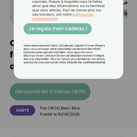
courriels, l'heure à laquelle vous le faites
ainsi que des informations sur le terminal
que vous utilisez. Pour en savoir plus sur
ces traceurs, voir notre
politique de
confidentialité
.
Je reçois mon cadeau !
Quels médicaments
Votre adresse email sera utilisée par Digital Prisma Players
pour vous envoyer votre newsletter contenant des offres
favorisent la
commerciales personnalisées. Vous pourrez vous
désinscrire en utilisant le lien de désabonnement intégré
dans la newsletter. Pour en savoir plus et exercer vos droits,
déshydratation ?
prenez connaissance de notre
Charte de Confidentialité
.
Découvrez les 11 menus CROQ
Par
CROQ Bien-être
SANTÉ
Publié le
10/09/2025