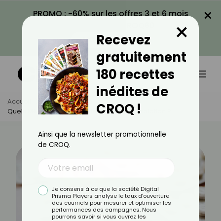
×
PROMO : -60% sur les offres 3 et 6 mois
×
avec le code CROQ60
Recevez
VOIR LA PROMO
gratuitement
180 recettes
inédites de
Accueil
Actus
Santé
CROQ !
Quels Médicaments Favorisent La Déshydratation ?
Ainsi que la newsletter promotionnelle
de CROQ.
Je consens à ce que la société Digital
Prisma Players analyse le taux d'ouverture
des courriels pour mesurer et optimiser les
performances des campagnes. Nous
pourrons savoir si vous ouvrez les