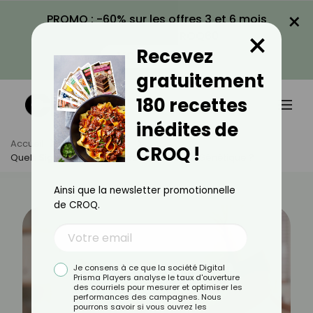
×
PROMO : -60% sur les offres 3 et 6 mois
×
avec le code CROQ60
Recevez
VOIR LA PROMO
gratuitement
180 recettes
inédites de
Accueil
Actus
Santé
CROQ !
Quels Signes Orientent Vers Une Obésité Génétique ?
Ainsi que la newsletter promotionnelle
de CROQ.
Je consens à ce que la société Digital
Prisma Players analyse le taux d'ouverture
des courriels pour mesurer et optimiser les
performances des campagnes. Nous
pourrons savoir si vous ouvrez les