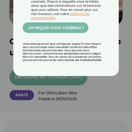
courriels, l'heure à laquelle vous le faites
ainsi que des informations sur le terminal
que vous utilisez. Pour en savoir plus sur
ces traceurs, voir notre
politique de
confidentialité
.
Je reçois mon cadeau !
Quels signes orientent vers
Votre adresse email sera utilisée par Digital Prisma Players
pour vous envoyer votre newsletter contenant des offres
une obésité génétique ?
commerciales personnalisées. Vous pourrez vous
désinscrire en utilisant le lien de désabonnement intégré
dans la newsletter. Pour en savoir plus et exercer vos droits,
prenez connaissance de notre
Charte de Confidentialité
.
Découvrez les 11 menus CROQ
Par
CROQ Bien-être
SANTÉ
Publié le
06/10/2025