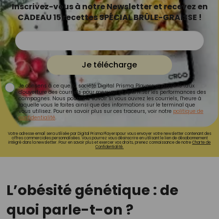
Inscrivez-vous à notre Newsletter et recevez en
CADEAU 15 recettes SPÉCIAL BRÛLE-GRAISSE !
Je télécharge
Je consens à ce que la société Digital Prisma Players analyse le taux
d'ouverture des courriels pour mesurer et optimiser les performances des
campagnes. Nous pourrons savoir si vous ouvrez les courriels, l'heure à
laquelle vous le faites ainsi que des informations sur le terminal que
vous utilisez. Pour en savoir plus sur ces traceurs, voir notre
politique de
confidentialité
.
Votre adresse email sera utilisée par Digital Prisma Playerspour vous envoyer votre newsletter contenant des
offres commerciales personnalisées. Vous pourrez vous désinscrire en utilisant le lien de désabonnement
intégré dans la newsletter. Pour en savoir plus et exercer vos droits, prenez connaissance de notre
Charte de
Confidentialité.
L’obésité génétique : de
quoi parle-t-on ?