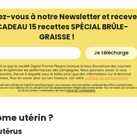
ez-vous à notre Newsletter et receve
CADEAU 15 recettes SPÉCIAL BRÛLE-
GRAISSE !
Je télécharge
à ce que la société Digital Prisma Players analyse le taux d'ouverture des courriels
r et optimiser les performances des campagnes. Nous pourrons savoir si vous
ourriels, l'heure à laquelle vous le faites ainsi que des informations sur le terminal
lisez. Pour en savoir plus sur ces traceurs, voir notre
politique de confidentialité
.
ail sera utilisée par Digital Prisma Playerspour vous envoyer votre newsletter contenant des offres commerciales
pourrez vous désinscrire en utilisant le lien de désabonnement intégré dans la newsletter. Pour en savoir plus et exerc
vos droits, prenez connaissance de notre
Charte de Confidentialité.
Recevez gratuitemen
recettes inédites de
ome utérin ?
!
utérus
Ainsi que la newsletter promotio