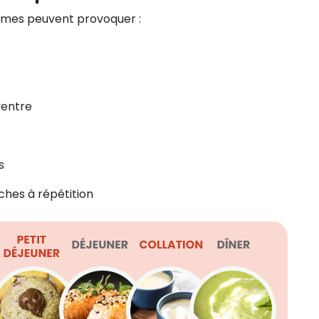
romes peuvent provoquer :
ventre
s
ches à répétition