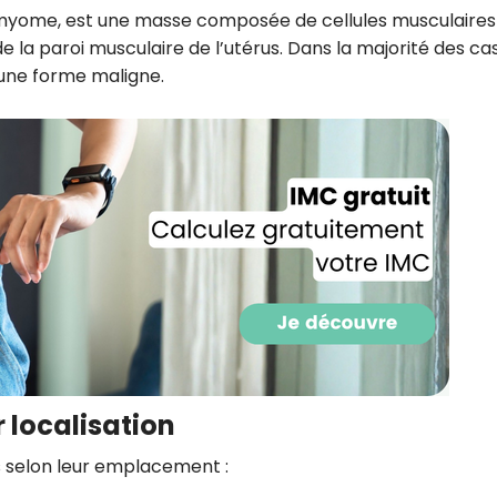
CROQ.
omyome, est une masse composée de cellules musculaires
de la paroi musculaire de l’utérus. Dans la majorité des cas,
 une forme maligne.
Je consens à ce que la société Digi
Prisma Players analyse le taux d'ou
des courriels pour mesurer et optim
performances des campagnes. No
pourrons savoir si vous ouvrez les co
l'heure à laquelle vous le faites ains
des informations sur le terminal qu
utilisez. Pour en savoir plus sur ces 
voir notre
politique de confidentialit
Je reçois mon cadeau !
Votre adresse email sera utilisée par Digital Prisma Playe
envoyer votre newsletter contenant des offres commercial
personnalisées. Vous pourrez vous désinscrire en utilisan
r localisation
désabonnement intégré dans la newsletter. Pour en savoi
exercer vos droits, prenez connaissance de notre
Charte 
Confidentialité
.
s selon leur emplacement :