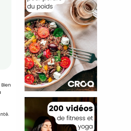
 Bien
a
anté.