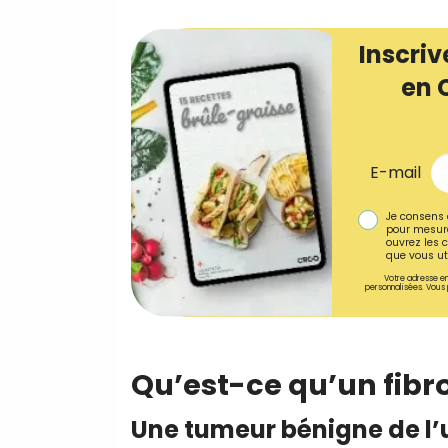
Inscriv
en 
E-mail
Je consens 
pour mesure
ouvrez les c
que vous uti
Votre adresse em
personnalisées. Vous 
Qu’est-ce qu’un fibr
Une tumeur bénigne de l’