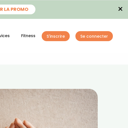
×
R LA PROMO
vices
Fitness
S'inscrire
Se connecter