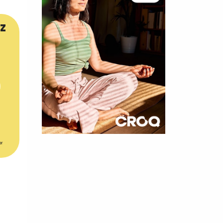
z
×
er
t 180
 CROQ
nnelle de