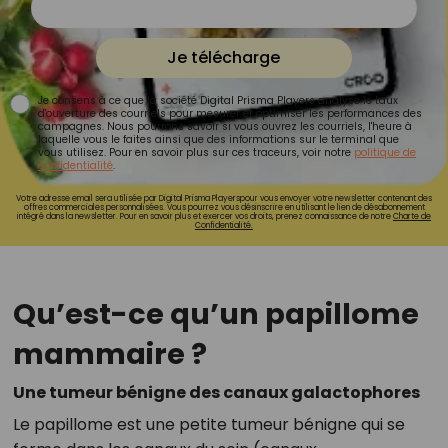
Je télécharge
Je consens à ce que la société Digital Prisma Players analyse le taux
d'ouverture des courriels pour mesurer et optimiser les performances des
campagnes. Nous pourrons savoir si vous ouvrez les courriels, l'heure à
laquelle vous le faites ainsi que des informations sur le terminal que
vous utilisez. Pour en savoir plus sur ces traceurs, voir notre
politique de
confidentialité
.
Votre adresse email sera utilisée par Digital Prisma Playerspour vous envoyer votre newsletter contenant des
offres commerciales personnalisées. Vous pourrez vous désinscrire en utilisant le lien de désabonnement
intégré dans la newsletter. Pour en savoir plus et exercer vos droits, prenez connaissance de notre
Charte de
Confidentialité.
Qu’est-ce qu’un papillome
mammaire ?
Une tumeur bénigne des canaux galactophores
Le papillome est une petite tumeur bénigne qui se