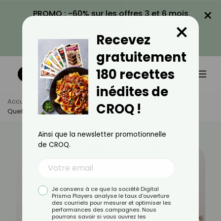
×
PROMO : -60% sur les offres 3 et 6 mois
×
avec le code CROQ60
Recevez
VOIR LA PROMO
gratuitement
180 recettes
inédites de
Accueil
Actus
Santé
CROQ !
Quels Sont Les Symptômes D’un Papillome Du Sein ?
Ainsi que la newsletter promotionnelle
de CROQ.
Je consens à ce que la société Digital
Prisma Players analyse le taux d'ouverture
des courriels pour mesurer et optimiser les
performances des campagnes. Nous
pourrons savoir si vous ouvrez les