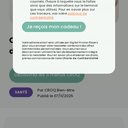
courriels, l'heure à laquelle vous le faites
ainsi que des informations sur le terminal
que vous utilisez. Pour en savoir plus sur
ces traceurs, voir notre
politique de
confidentialité
.
Je reçois mon cadeau !
Quels sont les symptômes
Votre adresse email sera utilisée par Digital Prisma Players
pour vous envoyer votre newsletter contenant des offres
d’un papillome du sein ?
commerciales personnalisées. Vous pourrez vous
désinscrire en utilisant le lien de désabonnement intégré
dans la newsletter. Pour en savoir plus et exercer vos droits,
prenez connaissance de notre
Charte de Confidentialité
.
Découvrez les 11 menus CROQ
Par
CROQ Bien-être
SANTÉ
Publié le
07/11/2025