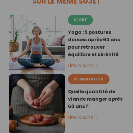
SUR LE MÊME SUJET
SPORT
Yoga : 5 postures
douces après 60 ans
pour retrouver
équilibre et sérénité
Lire la suite
ALIMENTATION
Quelle quantité de
viande manger après
60 ans ?
Lire la suite