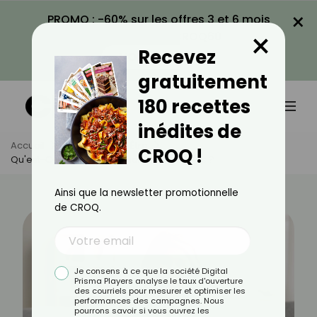
×
PROMO : -60% sur les offres 3 et 6 mois
×
avec le code CROQ60
Recevez
VOIR LA PROMO
gratuitement
180 recettes
inédites de
Accueil
Actus
Bien-Être
CROQ !
Qu'est-Ce Qui Change Quand On A 60 Ans ?
Ainsi que la newsletter promotionnelle
de CROQ.
Je consens à ce que la société Digital
Prisma Players analyse le taux d'ouverture
des courriels pour mesurer et optimiser les
performances des campagnes. Nous
pourrons savoir si vous ouvrez les