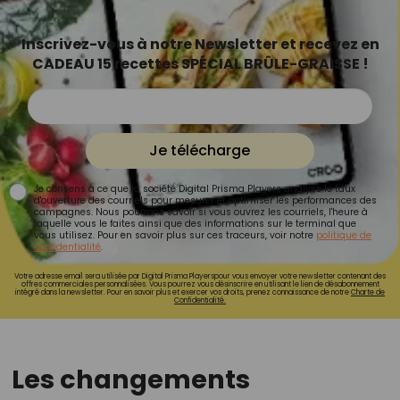
Inscrivez-vous à notre Newsletter et recevez en
CADEAU 15 recettes SPÉCIAL BRÛLE-GRAISSE !
Je télécharge
Je consens à ce que la société Digital Prisma Players analyse le taux
d'ouverture des courriels pour mesurer et optimiser les performances des
campagnes. Nous pourrons savoir si vous ouvrez les courriels, l'heure à
laquelle vous le faites ainsi que des informations sur le terminal que
vous utilisez. Pour en savoir plus sur ces traceurs, voir notre
politique de
confidentialité
.
Votre adresse email sera utilisée par Digital Prisma Playerspour vous envoyer votre newsletter contenant des
offres commerciales personnalisées. Vous pourrez vous désinscrire en utilisant le lien de désabonnement
intégré dans la newsletter. Pour en savoir plus et exercer vos droits, prenez connaissance de notre
Charte de
Confidentialité.
Les changements