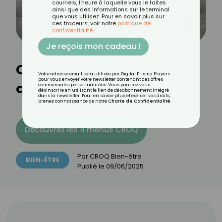
courriels, l'heure à laquelle vous le faites
ainsi que des informations sur le terminal
que vous utilisez. Pour en savoir plus sur
ces traceurs, voir notre
politique de
confidentialité
.
Je reçois mon cadeau !
Qu'est-ce qui change
Votre adresse email sera utilisée par Digital Prisma Players
pour vous envoyer votre newsletter contenant des offres
quand on a 60 ans ?
commerciales personnalisées. Vous pourrez vous
désinscrire en utilisant le lien de désabonnement intégré
dans la newsletter. Pour en savoir plus et exercer vos droits,
prenez connaissance de notre
Charte de Confidentialité
.
Découvrez les 11 menus CROQ
Par
CROQ Bien-être
BIEN-ÊTRE
Publié le
09/06/2025