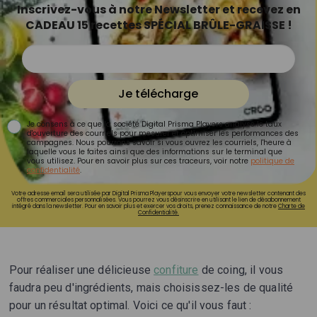
Inscrivez-vous à notre Newsletter et recevez en
CADEAU 15 recettes SPÉCIAL BRÛLE-GRAISSE !
Je télécharge
Je consens à ce que la société Digital Prisma Players analyse le taux
d'ouverture des courriels pour mesurer et optimiser les performances des
campagnes. Nous pourrons savoir si vous ouvrez les courriels, l'heure à
laquelle vous le faites ainsi que des informations sur le terminal que
vous utilisez. Pour en savoir plus sur ces traceurs, voir notre
politique de
confidentialité
.
Votre adresse email sera utilisée par Digital Prisma Playerspour vous envoyer votre newsletter contenant des
offres commerciales personnalisées. Vous pourrez vous désinscrire en utilisant le lien de désabonnement
intégré dans la newsletter. Pour en savoir plus et exercer vos droits, prenez connaissance de notre
Charte de
Confidentialité.
Pour réaliser une délicieuse
confiture
de coing, il vous
faudra peu d'ingrédients, mais choisissez-les de qualité
pour un résultat optimal. Voici ce qu'il vous faut :