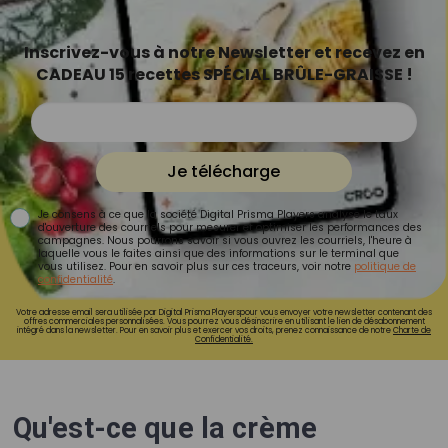
Inscrivez-vous à notre Newsletter et recevez en
CADEAU 15 recettes SPÉCIAL BRÛLE-GRAISSE !
Je télécharge
Je consens à ce que la société Digital Prisma Players analyse le taux
d'ouverture des courriels pour mesurer et optimiser les performances des
campagnes. Nous pourrons savoir si vous ouvrez les courriels, l'heure à
laquelle vous le faites ainsi que des informations sur le terminal que
vous utilisez. Pour en savoir plus sur ces traceurs, voir notre
politique de
confidentialité
.
Votre adresse email sera utilisée par Digital Prisma Playerspour vous envoyer votre newsletter contenant des
offres commerciales personnalisées. Vous pourrez vous désinscrire en utilisant le lien de désabonnement
intégré dans la newsletter. Pour en savoir plus et exercer vos droits, prenez connaissance de notre
Charte de
Confidentialité.
Qu'est-ce que la crème