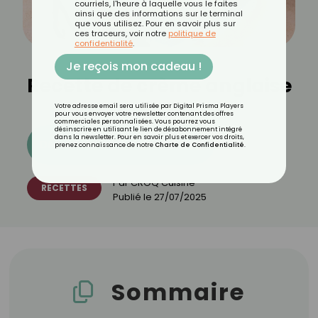
courriels, l'heure à laquelle vous le faites
ainsi que des informations sur le terminal
que vous utilisez. Pour en savoir plus sur
ces traceurs, voir notre
politique de
confidentialité
.
Je reçois mon cadeau !
Recette de crème anglaise
Votre adresse email sera utilisée par Digital Prisma Players
pour vous envoyer votre newsletter contenant des offres
commerciales personnalisées. Vous pourrez vous
désinscrire en utilisant le lien de désabonnement intégré
dans la newsletter. Pour en savoir plus et exercer vos droits,
Découvrez les 11 menus CROQ
prenez connaissance de notre
Charte de Confidentialité
.
Par
CROQ Cuisine
RECETTES
Publié le
27/07/2025
Sommaire