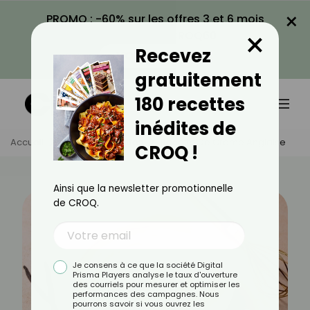
×
PROMO : -60% sur les offres 3 et 6 mois
×
avec le code CROQ60
Recevez
VOIR LA PROMO
gratuitement
180 recettes
inédites de
Accueil
Actus
Recettes
Recette De Crème Anglaise
CROQ !
Ainsi que la newsletter promotionnelle
de CROQ.
Je consens à ce que la société Digital
Prisma Players analyse le taux d'ouverture
des courriels pour mesurer et optimiser les
performances des campagnes. Nous
pourrons savoir si vous ouvrez les