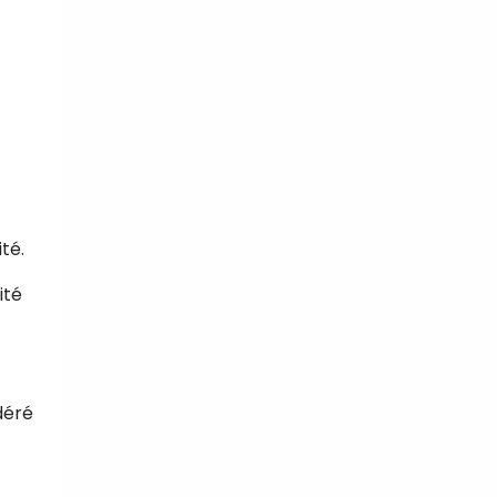
té.
ité
déré