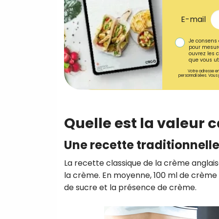
E-mail
Je consens 
pour mesure
ouvrez les c
que vous uti
Votre adresse em
personnalisées. Vous 
Quelle est la valeur 
Une recette traditionnelle
La recette classique de la crème anglais
la crème. En moyenne, 100 ml de crème an
de sucre et la présence de crème.