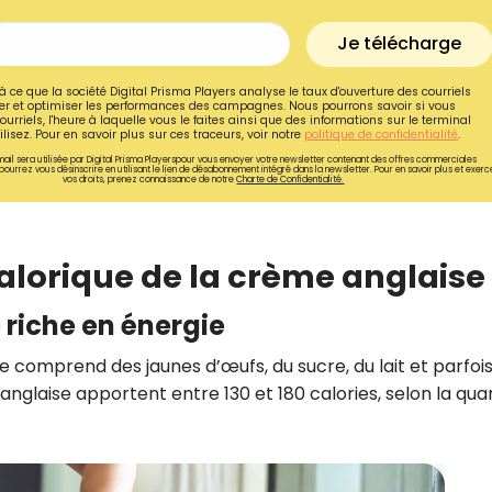
Je télécharge
à ce que la société Digital Prisma Players analyse le taux d'ouverture des courriels
r et optimiser les performances des campagnes. Nous pourrons savoir si vous
ourriels, l'heure à laquelle vous le faites ainsi que des informations sur le terminal
lisez. Pour en savoir plus sur ces traceurs, voir notre
politique de confidentialité
.
ail sera utilisée par Digital Prisma Playerspour vous envoyer votre newsletter contenant des offres commerciales
pourrez vous désinscrire en utilisant le lien de désabonnement intégré dans la newsletter. Pour en savoir plus et exerc
vos droits, prenez connaissance de notre
Charte de Confidentialité.
calorique de la crème anglaise
 riche en énergie
Recevez gratuitemen
e comprend des jaunes d’œufs, du sucre, du lait et parfoi
glaise apportent entre 130 et 180 calories, selon la qua
recettes inédites de
!
Ainsi que la newsletter promotio