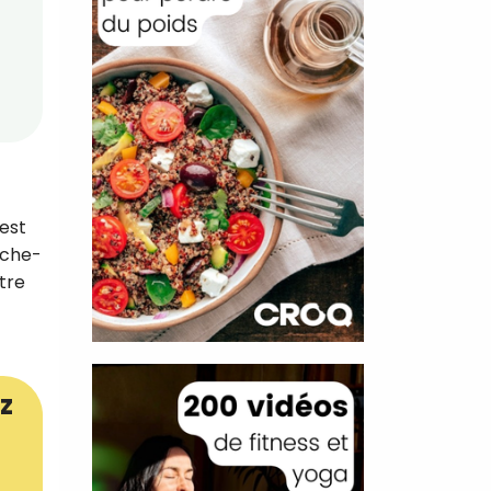
 est
ache-
ître
z