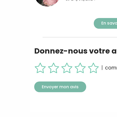
En savo
Donnez-nous votre av
|
comm
Envoyer mon avis