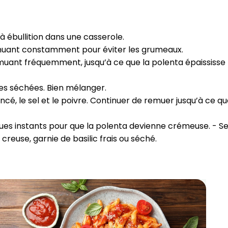
CROQ.
 à ébullition dans une casserole.
emuant constamment pour éviter les grumeaux.
Je consens à ce que la société Digi
remuant fréquemment, jusqu’à ce que la polenta épaississe
Prisma Players analyse le taux d'ou
des courriels pour mesurer et optim
performances des campagnes. No
tes séchées. Bien mélanger.
pourrons savoir si vous ouvrez les co
ncé, le sel et le poivre. Continuer de remuer jusqu’à ce q
l'heure à laquelle vous le faites ains
des informations sur le terminal qu
utilisez. Pour en savoir plus sur ces 
ques instants pour que la polenta devienne crémeuse. - Se
voir notre
politique de confidentialit
creuse, garnie de basilic frais ou séché.
Je reçois mon cadeau !
Votre adresse email sera utilisée par Digital Prisma Playe
envoyer votre newsletter contenant des offres commercial
personnalisées. Vous pourrez vous désinscrire en utilisan
désabonnement intégré dans la newsletter. Pour en savoi
exercer vos droits, prenez connaissance de notre
Charte 
Confidentialité
.