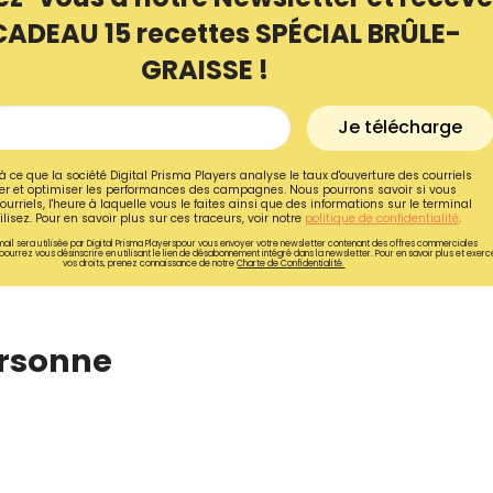
CADEAU 15 recettes SPÉCIAL BRÛLE-
GRAISSE !
Je télécharge
à ce que la société Digital Prisma Players analyse le taux d'ouverture des courriels
r et optimiser les performances des campagnes. Nous pourrons savoir si vous
ourriels, l'heure à laquelle vous le faites ainsi que des informations sur le terminal
lisez. Pour en savoir plus sur ces traceurs, voir notre
politique de confidentialité
.
ail sera utilisée par Digital Prisma Playerspour vous envoyer votre newsletter contenant des offres commerciales
pourrez vous désinscrire en utilisant le lien de désabonnement intégré dans la newsletter. Pour en savoir plus et exerc
vos droits, prenez connaissance de notre
Charte de Confidentialité.
ersonne