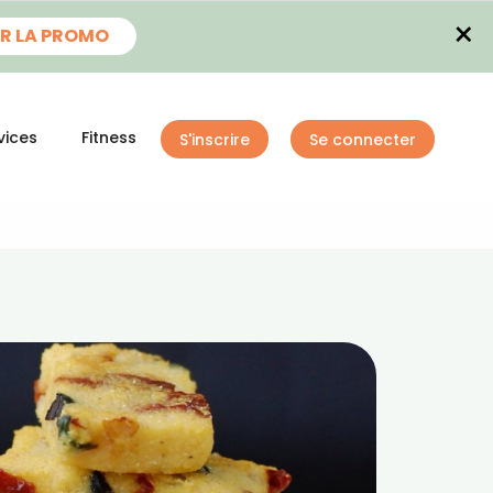
×
R LA PROMO
vices
Fitness
S'inscrire
Se connecter