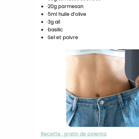
·20g parmesan
·5ml huile d’olive
·3g ail
·basilic
·Sel et poivre
Recette : gratin de polenta