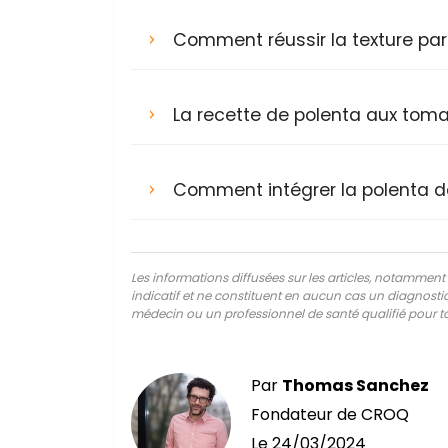
Comment réussir la texture parf
La recette de polenta aux toma
Comment intégrer la polenta d
Les informations diffusées sur les articles, notamment ce
indicatif et ne constituent en aucun cas un diagnostic,
médecin ou un professionnel de santé qualifié pour to
Par
Thomas Sanchez
Fondateur de CROQ
Le
24/03/2024