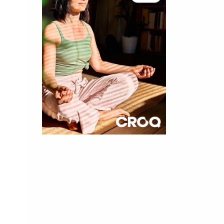
×
t 180
 CROQ
nnelle de