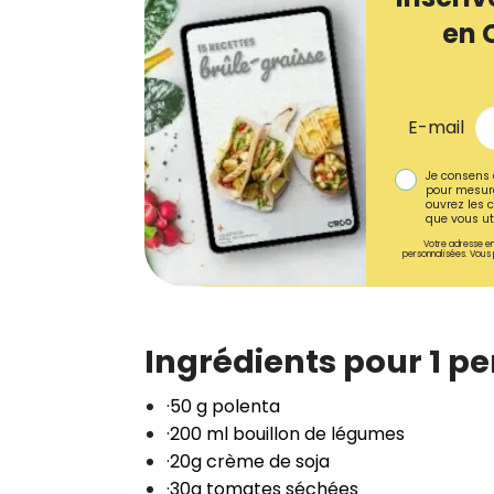
en 
E-mail
Je consens 
pour mesure
ouvrez les c
que vous uti
Votre adresse em
personnalisées. Vous 
Ingrédients pour 1 p
·50 g polenta
·200 ml bouillon de légumes
·20g crème de soja
·30g tomates séchées