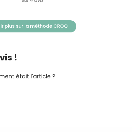
sur 4 avis
ir plus sur la méthode CROQ
is !
ent était l'article ?