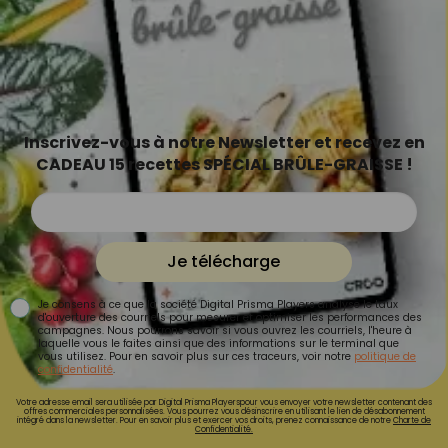
Inscrivez-vous à notre Newsletter et recevez en
CADEAU 15 recettes SPÉCIAL BRÛLE-GRAISSE !
Je télécharge
Je consens à ce que la société Digital Prisma Players analyse le taux
d'ouverture des courriels pour mesurer et optimiser les performances des
campagnes. Nous pourrons savoir si vous ouvrez les courriels, l'heure à
laquelle vous le faites ainsi que des informations sur le terminal que
vous utilisez. Pour en savoir plus sur ces traceurs, voir notre
politique de
confidentialité
.
Votre adresse email sera utilisée par Digital Prisma Playerspour vous envoyer votre newsletter contenant des
offres commerciales personnalisées. Vous pourrez vous désinscrire en utilisant le lien de désabonnement
intégré dans la newsletter. Pour en savoir plus et exercer vos droits, prenez connaissance de notre
Charte de
Confidentialité.