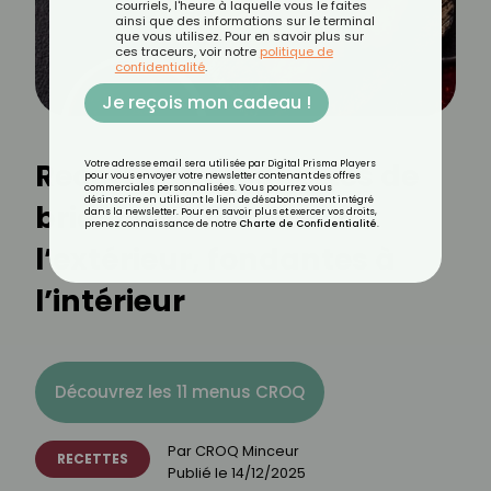
courriels, l'heure à laquelle vous le faites
ainsi que des informations sur le terminal
que vous utilisez. Pour en savoir plus sur
ces traceurs, voir notre
politique de
confidentialité
.
Je reçois mon cadeau !
Recette de croquettes de
Votre adresse email sera utilisée par Digital Prisma Players
pour vous envoyer votre newsletter contenant des offres
commerciales personnalisées. Vous pourrez vous
désinscrire en utilisant le lien de désabonnement intégré
brie : croustillantes à
dans la newsletter. Pour en savoir plus et exercer vos droits,
prenez connaissance de notre
Charte de Confidentialité
.
l’extérieur, fondantes à
l’intérieur
Découvrez les 11 menus CROQ
Par
CROQ Minceur
RECETTES
Publié le
14/12/2025