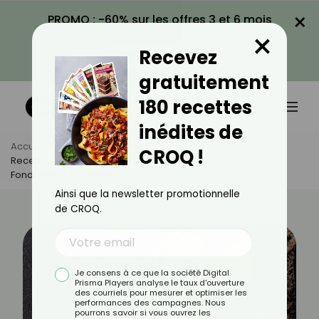
×
PROMO : -60% sur les offres 3 et 6 mois
×
avec le code CROQ60
Recevez
VOIR LA PROMO
gratuitement
180 recettes
inédites de
Accueil
Actus
Recettes
CROQ !
Recette De Croquettes De Brie : Croustillantes À L’extérieur,
Fondantes À L’intérieur
Ainsi que la newsletter promotionnelle
de CROQ.
Je consens à ce que la société Digital
Prisma Players analyse le taux d'ouverture
des courriels pour mesurer et optimiser les
performances des campagnes. Nous
pourrons savoir si vous ouvrez les