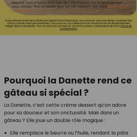
laquelle vous le faites ainsi que des informations sur le terminal que
vous utilisez. Pour en savoir plus sur ces traceurs, voir notre
politique de
confidentialité
.
Votre adresse email sera utilisée par Digital Prisma Playerspour vous envoyer votre newsletter contenant des
offres commerciales personnalisées. Vous pourrez vous désinscrire en utilisant le lien de désabonnement
intégré dans la newsletter. Pour en savoir plus et exercer vos droits, prenez connaissance de notre
Charte de
Confidentialité.
Pourquoi la Danette rend ce
gâteau si spécial ?
La Danette, c’est cette crème dessert qu’on adore
pour sa douceur et son onctuosité. Mais dans un
gâteau ? Elle joue un double rôle magique :
Elle remplace le beurre ou l’huile, rendant la pâte