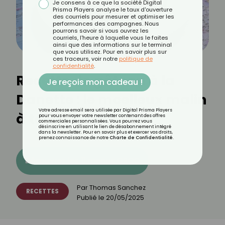
Je consens à ce que la société Digital
Prisma Players analyse le taux d'ouverture
des courriels pour mesurer et optimiser les
performances des campagnes. Nous
pourrons savoir si vous ouvrez les
courriels, l'heure à laquelle vous le faites
ainsi que des informations sur le terminal
que vous utilisez. Pour en savoir plus sur
ces traceurs, voir notre
politique de
confidentialité
.
Recette de gâteau à la
Je reçois mon cadeau !
Danette : le moelleux malin
Votre adresse email sera utilisée par Digital Prisma Players
à tester d’urgence
pour vous envoyer votre newsletter contenant des offres
commerciales personnalisées. Vous pourrez vous
désinscrire en utilisant le lien de désabonnement intégré
dans la newsletter. Pour en savoir plus et exercer vos droits,
prenez connaissance de notre
Charte de Confidentialité
.
Découvrez les 11 menus CROQ
Par
Thomas Sanchez
RECETTES
Publié le
20/05/2025