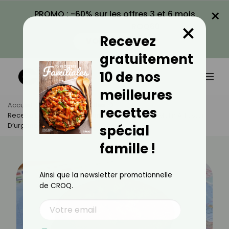
×
PROMO : -60% sur les offres 3 et 6 mois
×
avec le code CROQ60
Recevez
VOIR LA PROMO
gratuitement
10 de nos
meilleures
Accueil
Actus
Recettes
recettes
Recette De Gâteau À La Danette : Le Moelleux Malin À Tester
D’urgence
spécial
famille !
Ainsi que la newsletter promotionnelle
de CROQ.