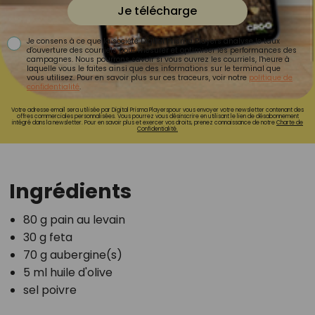
Je télécharge
Je consens à ce que la société Digital Prisma Players analyse le taux
d'ouverture des courriels pour mesurer et optimiser les performances des
campagnes. Nous pourrons savoir si vous ouvrez les courriels, l'heure à
laquelle vous le faites ainsi que des informations sur le terminal que
vous utilisez. Pour en savoir plus sur ces traceurs, voir notre
politique de
confidentialité
.
Votre adresse email sera utilisée par Digital Prisma Playerspour vous envoyer votre newsletter contenant des
offres commerciales personnalisées. Vous pourrez vous désinscrire en utilisant le lien de désabonnement
intégré dans la newsletter. Pour en savoir plus et exercer vos droits, prenez connaissance de notre
Charte de
Confidentialité.
Ingrédients
80 g pain au levain
30 g feta
70 g aubergine(s)
5 ml huile d'olive
sel poivre