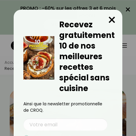
×
PROMO : -60% sur les offres 3 et 6 mois
×
avec le code CROQ60
Recevez
VOIR LA PROMO
gratuitement
10 de nos
meilleures
Accueil
Actus
Recettes
recettes
Recette De Sandwich À L'aubergine
spécial sans
cuisine
Ainsi que la newsletter promotionnelle
de CROQ.