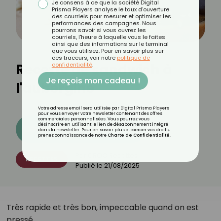
Je consens à ce que la société Digital
Prisma Players analyse le taux d'ouverture
des courriels pour mesurer et optimiser les
performances des campagnes. Nous
pourrons savoir si vous ouvrez les
courriels, l'heure à laquelle vous le faites
ainsi que des informations sur le terminal
que vous utilisez. Pour en savoir plus sur
ces traceurs, voir notre
politique de
Recette de sandwich à
confidentialité
.
Je reçois mon cadeau !
l'aubergine
Votre adresse email sera utilisée par Digital Prisma Players
pour vous envoyer votre newsletter contenant des offres
commerciales personnalisées. Vous pourrez vous
désinscrire en utilisant le lien de désabonnement intégré
Découvrez les 11 menus CROQ
dans la newsletter. Pour en savoir plus et exercer vos droits,
prenez connaissance de notre
Charte de Confidentialité
.
Par
CROQ Recettes
RECETTES
Publié le
21/08/2025
Très rapide et très bon, impeccable quand on est
pressé.