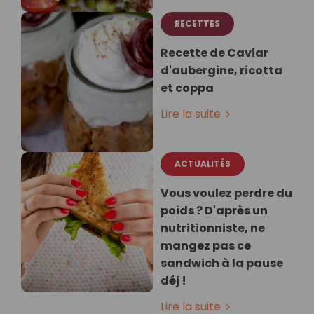
RECETTES
Recette de Caviar
d'aubergine, ricotta
et coppa
Lire la suite
ACTUALITÉS
Vous voulez perdre du
poids ? D'après un
nutritionniste, ne
mangez pas ce
sandwich à la pause
déj !
Lire la suite