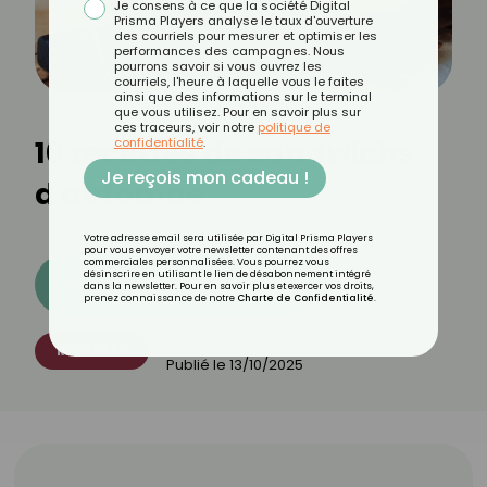
Je consens à ce que la société Digital
Prisma Players analyse le taux d'ouverture
des courriels pour mesurer et optimiser les
performances des campagnes. Nous
pourrons savoir si vous ouvrez les
courriels, l'heure à laquelle vous le faites
ainsi que des informations sur le terminal
que vous utilisez. Pour en savoir plus sur
ces traceurs, voir notre
politique de
10 recettes de sandwichs
confidentialité
.
Je reçois mon cadeau !
d'automne
Votre adresse email sera utilisée par Digital Prisma Players
pour vous envoyer votre newsletter contenant des offres
commerciales personnalisées. Vous pourrez vous
désinscrire en utilisant le lien de désabonnement intégré
Découvrez les 11 menus CROQ
dans la newsletter. Pour en savoir plus et exercer vos droits,
prenez connaissance de notre
Charte de Confidentialité
.
Par
CROQ Minceur
RECETTES
Publié le
13/10/2025