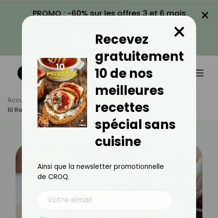
×
PROMO : -60% sur les offres 3 et 6 mois
×
avec le code CROQ60
Recevez
VOIR LA PROMO
gratuitement
10 de nos
meilleures
Accueil
Actus
Recettes
recettes
10 Recettes De Sandwichs D'automne
spécial sans
cuisine
Ainsi que la newsletter promotionnelle
de CROQ.