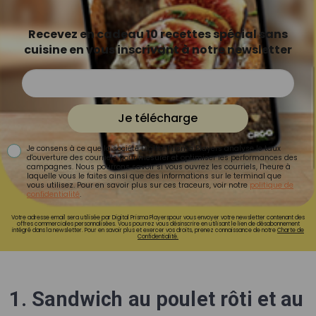
Recevez en cadeau 10 recettes spécial sans
cuisine en vous inscrivant à notre newsletter
Je télécharge
Je consens à ce que la société Digital Prisma Players analyse le taux
d'ouverture des courriels pour mesurer et optimiser les performances des
campagnes. Nous pourrons savoir si vous ouvrez les courriels, l'heure à
laquelle vous le faites ainsi que des informations sur le terminal que
vous utilisez. Pour en savoir plus sur ces traceurs, voir notre
politique de
confidentialité
.
Votre adresse email sera utilisée par Digital Prisma Playerspour vous envoyer votre newsletter contenant des
offres commerciales personnalisées. Vous pourrez vous désinscrire en utilisant le lien de désabonnement
intégré dans la newsletter. Pour en savoir plus et exercer vos droits, prenez connaissance de notre
Charte de
Confidentialité.
1. Sandwich au poulet rôti et au