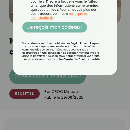
courriels, l'heure à laquelle vous le faites
ainsi que des informations sur le terminal
que vous utilisez. Pour en savoir plus sur
ces traceurs, voir notre
politique de
confidentialité
.
Je reçois mon cadeau !
10 recettes de verrines
Votre adresse email sera utilisée par Digital Prisma Players
pour vous envoyer votre newsletter contenant des offres
d’automne
commerciales personnalisées. Vous pourrez vous
désinscrire en utilisant le lien de désabonnement intégré
dans la newsletter. Pour en savoir plus et exercer vos droits,
prenez connaissance de notre
Charte de Confidentialité
.
Découvrez les 11 menus CROQ
Par
CROQ Minceur
RECETTES
Publié le
29/09/2025