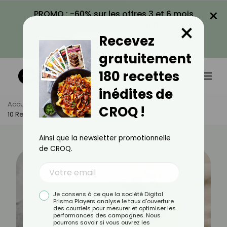
×
PROMO : -60% sur les offres 3 et 6 mois
×
avec le code CROQ60
Recevez
VOIR LA PROMO
gratuitement
180 recettes
inédites de
Accueil
Actus
Recettes
CROQ !
10 Recettes De Verrines D’automne
Ainsi que la newsletter promotionnelle
de CROQ.
Je consens à ce que la société Digital
Prisma Players analyse le taux d'ouverture
des courriels pour mesurer et optimiser les
performances des campagnes. Nous
pourrons savoir si vous ouvrez les