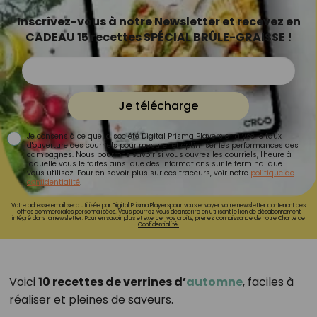
Inscrivez-vous à notre Newsletter et recevez en
CADEAU 15 recettes SPÉCIAL BRÛLE-GRAISSE !
Je télécharge
Je consens à ce que la société Digital Prisma Players analyse le taux
d'ouverture des courriels pour mesurer et optimiser les performances des
campagnes. Nous pourrons savoir si vous ouvrez les courriels, l'heure à
laquelle vous le faites ainsi que des informations sur le terminal que
vous utilisez. Pour en savoir plus sur ces traceurs, voir notre
politique de
confidentialité
.
Votre adresse email sera utilisée par Digital Prisma Playerspour vous envoyer votre newsletter contenant des
offres commerciales personnalisées. Vous pourrez vous désinscrire en utilisant le lien de désabonnement
intégré dans la newsletter. Pour en savoir plus et exercer vos droits, prenez connaissance de notre
Charte de
Confidentialité.
Voici
10 recettes de verrines d’
automne
, faciles à
réaliser et pleines de saveurs.