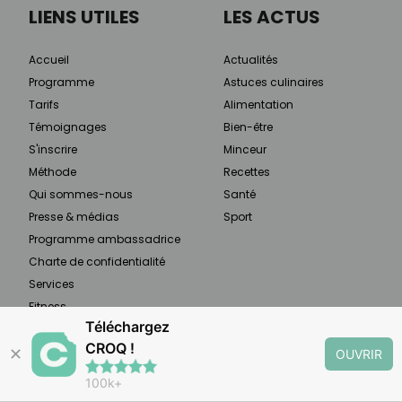
LIENS UTILES
LES ACTUS
Accueil
Actualités
Programme
Astuces culinaires
Tarifs
Alimentation
Témoignages
Bien-être
S'inscrire
Minceur
Méthode
Recettes
Qui sommes-nous
Santé
Presse & médias
Sport
Programme ambassadrice
Charte de confidentialité
Services
Fitness
Téléchargez
Yoga
CROQ !
✕
OUVRIR
100k+
À PROPOS