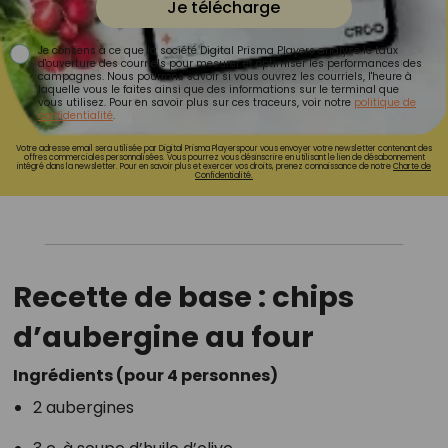
Je télécharge
Je consens à ce que la société Digital Prisma Players analyse le taux
d'ouverture des courriels pour mesurer et optimiser les performances des
campagnes. Nous pourrons savoir si vous ouvrez les courriels, l'heure à
laquelle vous le faites ainsi que des informations sur le terminal que
vous utilisez. Pour en savoir plus sur ces traceurs, voir notre
politique de
confidentialité
.
Votre adresse email sera utilisée par Digital Prisma Playerspour vous envoyer votre newsletter contenant des
offres commerciales personnalisées. Vous pourrez vous désinscrire en utilisant le lien de désabonnement
intégré dans la newsletter. Pour en savoir plus et exercer vos droits, prenez connaissance de notre
Charte de
Confidentialité.
Recette de base : chips
d’aubergine au four
Ingrédients (pour 4 personnes)
2 aubergines