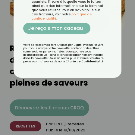
courriels, l'heure à laquelle vous le faites
ainsi que des informations sur le terminal
que vous utilisez. Pour en savoir plus sur
ces traceurs, voir notre
politique de
confidentialité
.
Je reçois mon cadeau !
Recette de chips
Votre adresse email sera utilisée par Digital Prisma Players
pour vous envoyer votre newsletter contenant des offres
commerciales personnalisées. Vous pourrez vous
désinscrire en utilisant le lien de désabonnement intégré
d’aubergine :
dans la newsletter. Pour en savoir plus et exercer vos droits,
prenez connaissance de notre
Charte de Confidentialité
.
croustillantes, légères et
pleines de saveurs
Découvrez les 11 menus CROQ
Par
CROQ Recettes
RECETTES
Publié le
18/08/2025