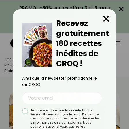
×
PROMO : -60% sur les offres 3 et 6 mois
×
avec le code CROQ60
Recevez
VOIR LA PROMO
gratuitement
180 recettes
inédites de
Accueil
Actus
Recettes
CROQ !
Recette De Chips D’aubergine : Croustillantes, Légères Et
Pleines De Saveurs
Ainsi que la newsletter promotionnelle
de CROQ.
Je consens à ce que la société Digital
Prisma Players analyse le taux d'ouverture
des courriels pour mesurer et optimiser les
performances des campagnes. Nous
pourrons savoir si vous ouvrez les