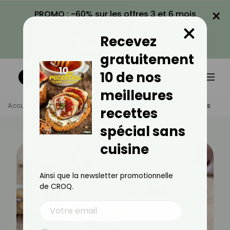
×
PROMO : -60% sur les offres 3 et 6 mois
×
avec le code CROQ60
Recevez
VOIR LA PROMO
gratuitement
10 de nos
meilleures
Accueil
Actus
Recettes
Recette De Gressins Légers
recettes
spécial sans
cuisine
Ainsi que la newsletter promotionnelle
de CROQ.