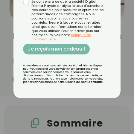
Je consens à ce que la société Digital
Prisma Players analyse le taux d'ouverture
des courriels pour mesurer et optimiser les
performances des campagnes. Nous
pourrons savoir si vous ouvrez les
courriels, l'heure à laquelle vous le faites
ainsi que des informations sur le terminal
que vous utilisez. Pour en savoir plus sur
Recette de gressins légers
ces traceurs, voir notre
politique de
confidentialité
.
Je reçois mon cadeau !
Découvrez les 11 menus CROQ
Votre adresse email sera utilisée par Digital Prisma Players
pour vous envoyer votre newsletter contenant des offres
commerciales personnalisées. Vous pourrez vous
désinscrire en utilisant le lien de désabonnement intégré
Par
Thomas Sanchez
RECETTES
dans la newsletter. Pour en savoir plus et exercer vos droits,
prenez connaissance de notre
Charte de Confidentialité
.
Publié le
22/03/2025
Sommaire