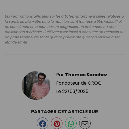
Les informations diffusées sur les articles, notamment celles relatives à
la santé, au bien-être ou à la nutrition, sont fournies à titre indicatif et
ne constituent en aucun cas un diagnostic, un traitement ou une
prescription médicale. L'utilisateur est invité à consulter un médecin ou
un professionnel de santé qualifié pour toute question relative à son
état de santé.
Par
Thomas Sanchez
Fondateur de CROQ
Le
22/03/2025
PARTAGER CET ARTICLE SUR