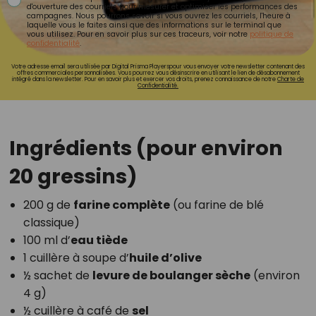
d'ouverture des courriels pour mesurer et optimiser les performances des
campagnes. Nous pourrons savoir si vous ouvrez les courriels, l'heure à
laquelle vous le faites ainsi que des informations sur le terminal que
vous utilisez. Pour en savoir plus sur ces traceurs, voir notre
politique de
confidentialité
.
Votre adresse email sera utilisée par Digital Prisma Playerspour vous envoyer votre newsletter contenant des
offres commerciales personnalisées. Vous pourrez vous désinscrire en utilisant le lien de désabonnement
intégré dans la newsletter. Pour en savoir plus et exercer vos droits, prenez connaissance de notre
Charte de
Confidentialité.
Ingrédients (pour environ
20 gressins)
200 g de
farine complète
(ou farine de blé
classique)
100 ml d’
eau tiède
1 cuillère à soupe d’
huile d’olive
½ sachet de
levure de boulanger sèche
(environ
4 g)
½ cuillère à café de
sel