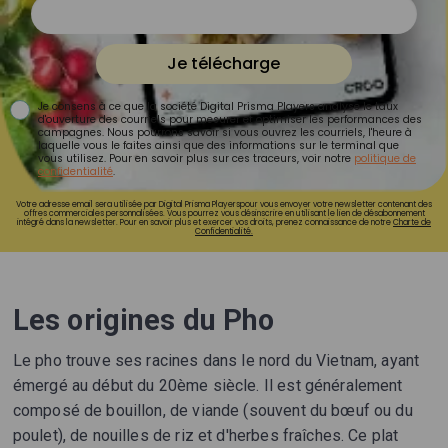
Je télécharge
Je consens à ce que la société Digital Prisma Players analyse le taux
d'ouverture des courriels pour mesurer et optimiser les performances des
campagnes. Nous pourrons savoir si vous ouvrez les courriels, l'heure à
laquelle vous le faites ainsi que des informations sur le terminal que
vous utilisez. Pour en savoir plus sur ces traceurs, voir notre
politique de
confidentialité
.
Votre adresse email sera utilisée par Digital Prisma Playerspour vous envoyer votre newsletter contenant des
offres commerciales personnalisées. Vous pourrez vous désinscrire en utilisant le lien de désabonnement
intégré dans la newsletter. Pour en savoir plus et exercer vos droits, prenez connaissance de notre
Charte de
Confidentialité.
Les origines du Pho
Le pho trouve ses racines dans le nord du Vietnam, ayant
émergé au début du 20ème siècle. Il est généralement
composé de bouillon, de viande (souvent du bœuf ou du
poulet), de nouilles de riz et d'herbes fraîches. Ce plat