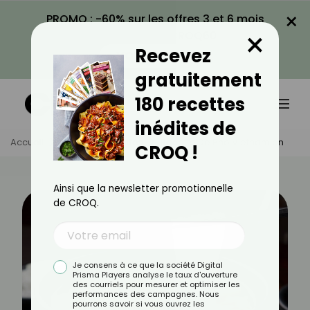
×
PROMO : -60% sur les offres 3 et 6 mois
×
avec le code CROQ60
Recevez
VOIR LA PROMO
gratuitement
180 recettes
inédites de
Accueil
Actus
Recettes
Recette De Pho Vietnamien
CROQ !
Ainsi que la newsletter promotionnelle
de CROQ.
Je consens à ce que la société Digital
Prisma Players analyse le taux d'ouverture
des courriels pour mesurer et optimiser les
performances des campagnes. Nous
pourrons savoir si vous ouvrez les