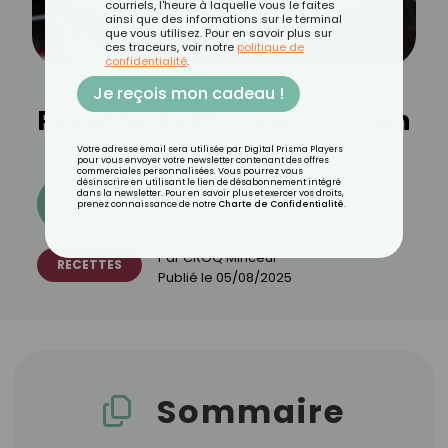
courriels, l'heure à laquelle vous le faites
ainsi que des informations sur le terminal
que vous utilisez. Pour en savoir plus sur
ces traceurs, voir notre
politique de
confidentialité
.
Je reçois mon cadeau !
Recette de Pho vietnamien
Votre adresse email sera utilisée par Digital Prisma Players
pour vous envoyer votre newsletter contenant des offres
commerciales personnalisées. Vous pourrez vous
désinscrire en utilisant le lien de désabonnement intégré
dans la newsletter. Pour en savoir plus et exercer vos droits,
Découvrez les 11 menus CROQ
prenez connaissance de notre
Charte de Confidentialité
.
Par
CROQ Minceur
RECETTES
Publié le
05/08/2025
Sommaire