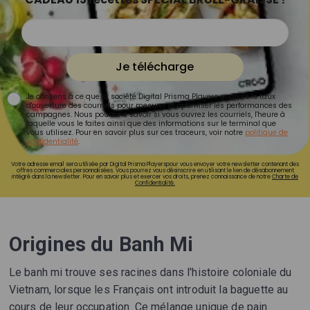
Je télécharge
Je consens à ce que la société Digital Prisma Players analyse le taux
d'ouverture des courriels pour mesurer et optimiser les performances des
campagnes. Nous pourrons savoir si vous ouvrez les courriels, l'heure à
laquelle vous le faites ainsi que des informations sur le terminal que
vous utilisez. Pour en savoir plus sur ces traceurs, voir notre
politique de
confidentialité
.
Votre adresse email sera utilisée par Digital Prisma Playerspour vous envoyer votre newsletter contenant des
offres commerciales personnalisées. Vous pourrez vous désinscrire en utilisant le lien de désabonnement
intégré dans la newsletter. Pour en savoir plus et exercer vos droits, prenez connaissance de notre
Charte de
Confidentialité.
Origines du Banh Mi
Le banh mi trouve ses racines dans l'histoire coloniale du
Vietnam, lorsque les Français ont introduit la baguette au
cours de leur occupation. Ce mélange unique de pain