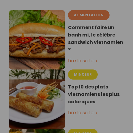
ALIMENTATION
Comment faire un
banh mi, le célèbre
sandwich vietnamien
?
Lire la suite
MINCEUR
Top 10 des plats
vietnamiens les plus
caloriques
Lire la suite