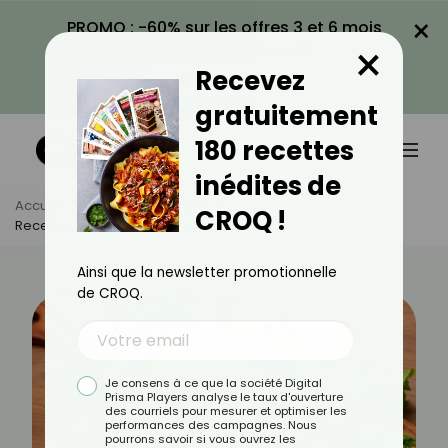
×
PROMO : -60% sur les offres 3 et 6 mois
×
avec le code CROQ60
Recevez
VOIR LA PROMO
gratuitement
180 recettes
inédites de
Accueil
Actus
Recettes
CROQ !
Recette De Sandwich Banh Mi Vietnamien
Ainsi que la newsletter promotionnelle
de CROQ.
Je consens à ce que la société Digital
Prisma Players analyse le taux d'ouverture
des courriels pour mesurer et optimiser les
performances des campagnes. Nous
pourrons savoir si vous ouvrez les