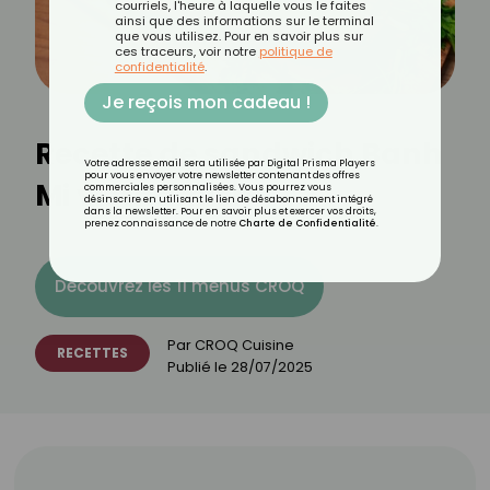
courriels, l'heure à laquelle vous le faites
ainsi que des informations sur le terminal
que vous utilisez. Pour en savoir plus sur
ces traceurs, voir notre
politique de
confidentialité
.
Je reçois mon cadeau !
Recette de sandwich Banh
Votre adresse email sera utilisée par Digital Prisma Players
pour vous envoyer votre newsletter contenant des offres
Mi vietnamien
commerciales personnalisées. Vous pourrez vous
désinscrire en utilisant le lien de désabonnement intégré
dans la newsletter. Pour en savoir plus et exercer vos droits,
prenez connaissance de notre
Charte de Confidentialité
.
Découvrez les 11 menus CROQ
Par
CROQ Cuisine
RECETTES
Publié le
28/07/2025