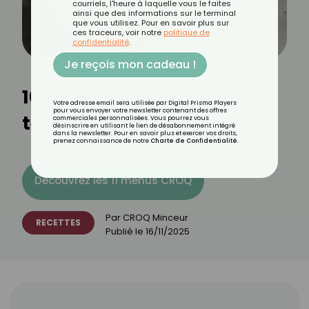
courriels, l'heure à laquelle vous le faites
ainsi que des informations sur le terminal
que vous utilisez. Pour en savoir plus sur
ces traceurs, voir notre
politique de
confidentialité
.
Je reçois mon cadeau !
10 recettes de Bo Bun à
Votre adresse email sera utilisée par Digital Prisma Players
pour vous envoyer votre newsletter contenant des offres
tester absolument
commerciales personnalisées. Vous pourrez vous
désinscrire en utilisant le lien de désabonnement intégré
dans la newsletter. Pour en savoir plus et exercer vos droits,
prenez connaissance de notre
Charte de Confidentialité
.
Découvrez les 11 menus CROQ
Par
CROQ Minceur
RECETTES
Publié le
16/11/2025