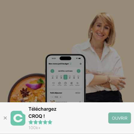
Téléchargez
CROQ !
✕
OUVRIR
100k+