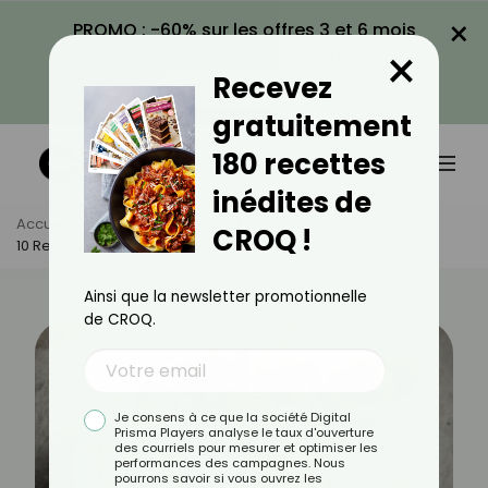
×
PROMO : -60% sur les offres 3 et 6 mois
×
avec le code CROQ60
Recevez
VOIR LA PROMO
gratuitement
180 recettes
inédites de
Accueil
Actus
Recettes
CROQ !
10 Recettes De Bo Bun À Tester Absolument
Ainsi que la newsletter promotionnelle
de CROQ.
Je consens à ce que la société Digital
Prisma Players analyse le taux d'ouverture
des courriels pour mesurer et optimiser les
performances des campagnes. Nous
pourrons savoir si vous ouvrez les