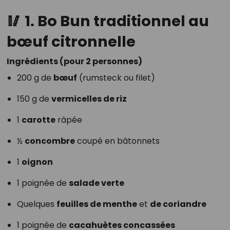
🥢
1. Bo Bun traditionnel au
bœuf citronnelle
Ingrédients (pour 2 personnes)
200 g de
bœuf
(rumsteck ou filet)
150 g de
vermicelles de riz
1
carotte
râpée
½
concombre
coupé en bâtonnets
1
oignon
1 poignée de
salade verte
Quelques
feuilles de menthe
et
de coriandre
1 poignée de
cacahuètes concassées