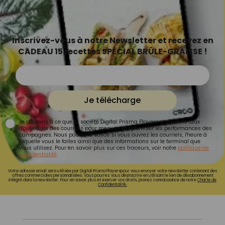
Inscrivez-vous à notre Newsletter et recevez en
CADEAU 15 recettes SPÉCIAL BRÛLE-GRAISSE !
Je télécharge
Je consens à ce que la société Digital Prisma Players analyse le taux
d'ouverture des courriels pour mesurer et optimiser les performances des
campagnes. Nous pourrons savoir si vous ouvrez les courriels, l'heure à
laquelle vous le faites ainsi que des informations sur le terminal que
vous utilisez. Pour en savoir plus sur ces traceurs, voir notre
politique de
confidentialité
.
Votre adresse email sera utilisée par Digital Prisma Playerspour vous envoyer votre newsletter contenant des
offres commerciales personnalisées. Vous pourrez vous désinscrire en utilisant le lien de désabonnement
intégré dans la newsletter. Pour en savoir plus et exercer vos droits, prenez connaissance de notre
Charte de
Confidentialité.