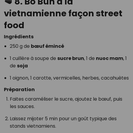
🥩
8. Bo Bun à la
vietnamienne façon street
food
Ingrédients
250 g de
bœuf émincé
1 cuillère à soupe de
sucre brun
, 1 de
nuoc mam
, 1
de
soja
1 oignon, 1 carotte, vermicelles, herbes, cacahuètes
Préparation
Faites caraméliser le sucre, ajoutez le bœuf, puis
les sauces.
Laissez mijoter 5 min pour un goût typique des
stands vietnamiens.