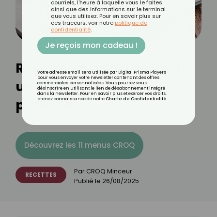
courriels, l'heure à laquelle vous le faites
ainsi que des informations sur le terminal
que vous utilisez. Pour en savoir plus sur
ces traceurs, voir notre
politique de
confidentialité
.
Je reçois mon cadeau !
Recette de quasi de veau :
Votre adresse email sera utilisée par Digital Prisma Players
pour vous envoyer votre newsletter contenant des offres
un plat savoureux à
commerciales personnalisées. Vous pourrez vous
désinscrire en utilisant le lien de désabonnement intégré
dans la newsletter. Pour en savoir plus et exercer vos droits,
partager
prenez connaissance de notre
Charte de Confidentialité
.
Découvrez les 11 menus CROQ
Par
CROQ Minceur
RECETTES
Publié le
26/08/2025