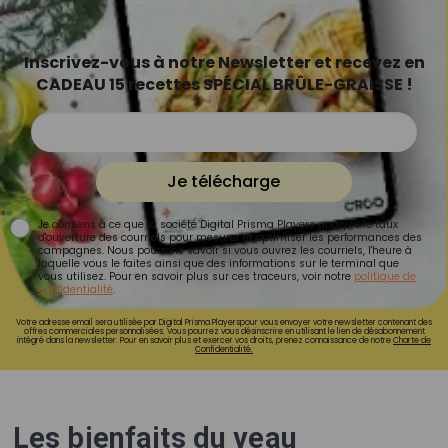
Inscrivez-vous à notre Newsletter et recevez en
CADEAU 15 recettes SPÉCIAL BRÛLE-GRAISSE !
Je télécharge
Je consens à ce que la société Digital Prisma Players analyse le taux
d'ouverture des courriels pour mesurer et optimiser les performances des
campagnes. Nous pourrons savoir si vous ouvrez les courriels, l'heure à
laquelle vous le faites ainsi que des informations sur le terminal que
vous utilisez. Pour en savoir plus sur ces traceurs, voir notre
politique de
confidentialité
.
Votre adresse email sera utilisée par Digital Prisma Playerspour vous envoyer votre newsletter contenant des
offres commerciales personnalisées. Vous pourrez vous désinscrire en utilisant le lien de désabonnement
intégré dans la newsletter. Pour en savoir plus et exercer vos droits, prenez connaissance de notre
Charte de
Confidentialité.
Les bienfaits du veau