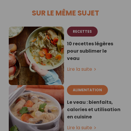
SUR LE MÊME SUJET
RECETTES
10 recettes légères
pour sublimer le
veau
Lire la suite
ALIMENTATION
Le veau : bienfaits,
calories et utilisation
en cuisine
Lire la suite