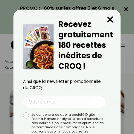
×
PROMO : -60% sur les offres 3 et 6 mois
×
avec le code CROQ60
Recevez
VOIR LA PROMO
gratuitement
180 recettes
inédites de
Accueil
Actus
Recettes
CROQ !
Recette De Quasi De Veau : Un Plat Savoureux À Partager
Ainsi que la newsletter promotionnelle
de CROQ.
Je consens à ce que la société Digital
Prisma Players analyse le taux d'ouverture
des courriels pour mesurer et optimiser les
performances des campagnes. Nous
pourrons savoir si vous ouvrez les