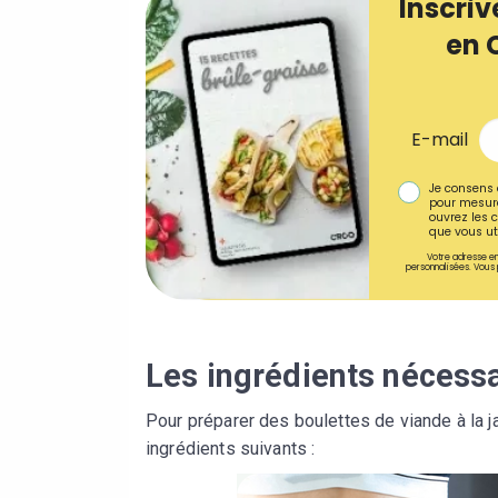
Inscriv
en 
E-mail
Je consens 
pour mesure
ouvrez les c
que vous uti
Votre adresse em
personnalisées. Vous 
Les ingrédients nécess
Pour préparer des boulettes de viande à la 
ingrédients suivants :