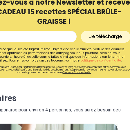
ez-vous à notre Newsletter et receve
CADEAU 15 recettes SPÉCIAL BRÛLE-
GRAISSE !
Je télécharge
à ce que la société Digital Prisma Players analyse le taux d'ouverture des courriels
r et optimiser les performances des campagnes. Nous pourrons savoir si vous
ourriels, l'heure à laquelle vous le faites ainsi que des informations sur le terminal
lisez. Pour en savoir plus sur ces traceurs, voir notre
politique de confidentialité
.
ail sera utilisée par Digital Prisma Playerspour vous envoyer votre newsletter contenant des offres commerciales
pourrez vous désinscrire en utilisant le lien de désabonnement intégré dans la newsletter. Pour en savoir plus et exerc
vos droits, prenez connaissance de notre
Charte de Confidentialité.
Recevez gratuitemen
aires
recettes inédites de
japonaise pour environ 4 personnes, vous aurez besoin des
!
Ainsi que la newsletter promotio