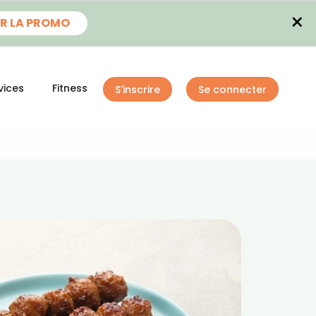
×
R LA PROMO
vices
Fitness
S'inscrire
Se connecter