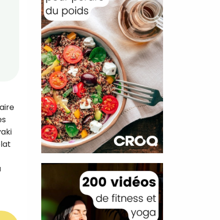
aire
es
yaki
lat
à