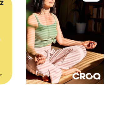
z
er
×
t 180
 CROQ
nnelle de