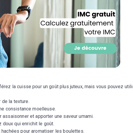
CROQ.
Je consens à ce que la société Digi
Prisma Players analyse le taux d'ou
des courriels pour mesurer et optim
performances des campagnes. No
pourrons savoir si vous ouvrez les co
l'heure à laquelle vous le faites ains
des informations sur le terminal qu
utilisez. Pour en savoir plus sur ces 
voir notre
politique de confidentialit
Je reçois mon cadeau !
férez la cuisse pour un goût plus juteux, mais vous pouvez utili
 de la texture.
Votre adresse email sera utilisée par Digital Prisma Playe
envoyer votre newsletter contenant des offres commercial
une consistance moelleuse.
personnalisées. Vous pourrez vous désinscrire en utilisan
désabonnement intégré dans la newsletter. Pour en savoi
r assaisonner et apporter une saveur umami.
exercer vos droits, prenez connaissance de notre
Charte 
Confidentialité
.
z doux qui enrichit le goût.
 hachées pour aromatiser les boulettes.