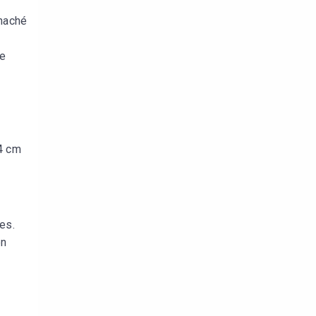
 haché
de
 4 cm
es.
en