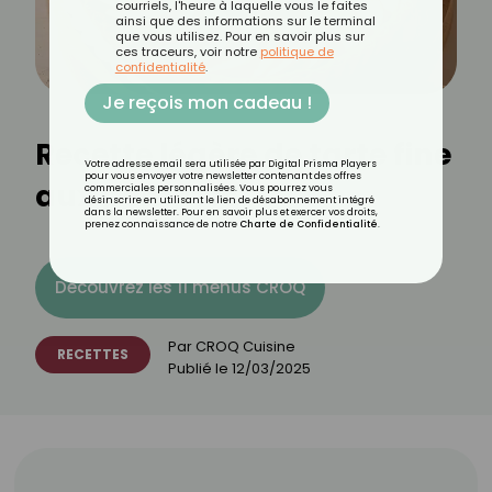
courriels, l'heure à laquelle vous le faites
ainsi que des informations sur le terminal
que vous utilisez. Pour en savoir plus sur
ces traceurs, voir notre
politique de
confidentialité
.
Je reçois mon cadeau !
Recette légère de tarte fine
Votre adresse email sera utilisée par Digital Prisma Players
pour vous envoyer votre newsletter contenant des offres
aux pommes
commerciales personnalisées. Vous pourrez vous
désinscrire en utilisant le lien de désabonnement intégré
dans la newsletter. Pour en savoir plus et exercer vos droits,
prenez connaissance de notre
Charte de Confidentialité
.
Découvrez les 11 menus CROQ
Par
CROQ Cuisine
RECETTES
Publié le
12/03/2025