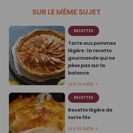
SUR LE MÊME SUJET
RECETTES
Tarte aux pommes
légère : la recette
gourmande qui ne
pèse pas sur la
balance
Lire la suite
RECETTES
Recette légère de
tarte filo
Lire la suite