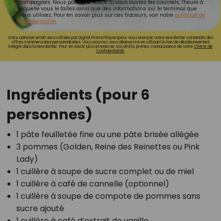
campagnes. Nous pourrons savoir si vous ouvrez les courriels, l'heure à
laquelle vous le faites ainsi que des informations sur le terminal que
vous utilisez. Pour en savoir plus sur ces traceurs, voir notre
politique de
confidentialité
.
Votre adresse email sera utilisée par Digital Prisma Playerspour vous envoyer votre newsletter contenant des
offres commerciales personnalisées. Vous pourrez vous désinscrire en utilisant le lien de désabonnement
intégré dans la newsletter. Pour en savoir plus et exercer vos droits, prenez connaissance de notre
Charte de
Confidentialité.
Ingrédients (pour 6
personnes)
1 pâte feuilletée fine ou une pâte brisée allégée
3 pommes (Golden, Reine des Reinettes ou Pink
Lady)
1 cuillère à soupe de sucre complet ou de miel
1 cuillère à café de cannelle (optionnel)
1 cuillère à soupe de compote de pommes sans
sucre ajouté
1 cuillère à café d’extrait de vanille