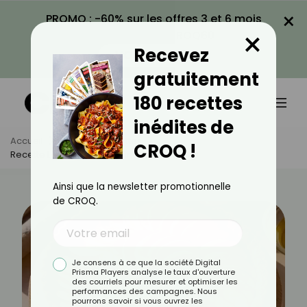
×
PROMO : -60% sur les offres 3 et 6 mois
×
avec le code CROQ60
Recevez
VOIR LA PROMO
gratuitement
180 recettes
inédites de
Accueil
Actus
Recettes
CROQ !
Recette Légère De Tarte Fine Aux Pommes
Ainsi que la newsletter promotionnelle
de CROQ.
Je consens à ce que la société Digital
Prisma Players analyse le taux d'ouverture
des courriels pour mesurer et optimiser les
performances des campagnes. Nous
pourrons savoir si vous ouvrez les