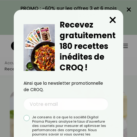
×
PROMO : -60% sur les offres 3 et 6 mois
×
avec le code CROQ60
Recevez
VOIR LA PROMO
gratuitement
180 recettes
inédites de
Accueil
Actus
Recettes
CROQ !
Recette Légère Du Fondant Au Caramel Au Beurre Salé
Ainsi que la newsletter promotionnelle
de CROQ.
Je consens à ce que la société Digital
Prisma Players analyse le taux d'ouverture
des courriels pour mesurer et optimiser les
performances des campagnes. Nous
pourrons savoir si vous ouvrez les