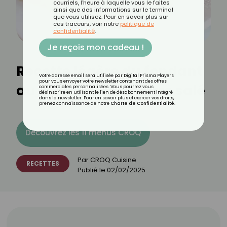
courriels, l'heure à laquelle vous le faites
ainsi que des informations sur le terminal
que vous utilisez. Pour en savoir plus sur
ces traceurs, voir notre
politique de
confidentialité
.
Je reçois mon cadeau !
Recette légère du fondant
Votre adresse email sera utilisée par Digital Prisma Players
pour vous envoyer votre newsletter contenant des offres
au caramel au beurre salé
commerciales personnalisées. Vous pourrez vous
désinscrire en utilisant le lien de désabonnement intégré
dans la newsletter. Pour en savoir plus et exercer vos droits,
prenez connaissance de notre
Charte de Confidentialité
.
Découvrez les 11 menus CROQ
Par
CROQ Cuisine
RECETTES
Publié le
02/02/2025