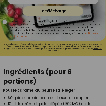
Je télécharge
Je consens à ce que la société Digital Prisma Players analyse le taux
d'ouverture des courriels pour mesurer et optimiser les performances des
campagnes. Nous pourrons savoir si vous ouvrez les courriels, l'heure à
laquelle vous le faites ainsi que des informations sur le terminal que
vous utilisez. Pour en savoir plus sur ces traceurs, voir notre
politique de
confidentialité
.
Votre adresse email sera utilisée par Digital Prisma Playerspour vous envoyer votre newsletter contenant des
offres commerciales personnalisées. Vous pourrez vous désinscrire en utilisant le lien de désabonnement
intégré dans la newsletter. Pour en savoir plus et exercer vos droits, prenez connaissance de notre
Charte de
Confidentialité.
Ingrédients (pour 6
portions)
Pour le caramel au beurre salé léger
80 g de sucre de coco ou de sucre complet
10 cl de crème liquide allégée (15% MG) ou de