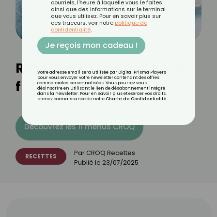
courriels, l'heure à laquelle vous le faites
ainsi que des informations sur le terminal
que vous utilisez. Pour en savoir plus sur
ces traceurs, voir notre
politique de
confidentialité
.
Je reçois mon cadeau !
Recettes de beignets à la
Votre adresse email sera utilisée par Digital Prisma Players
pour vous envoyer votre newsletter contenant des offres
fraise
commerciales personnalisées. Vous pourrez vous
désinscrire en utilisant le lien de désabonnement intégré
dans la newsletter. Pour en savoir plus et exercer vos droits,
prenez connaissance de notre
Charte de Confidentialité
.
Découvrez les 11 menus CROQ
Par
CROQ Recettes
RECETTES
Publié le
23/07/2025