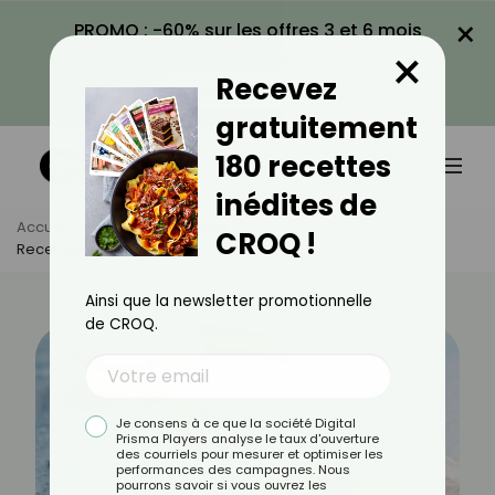
×
PROMO : -60% sur les offres 3 et 6 mois
×
avec le code CROQ60
Recevez
VOIR LA PROMO
gratuitement
180 recettes
inédites de
Accueil
Actus
Recettes
CROQ !
Recettes De Beignets À La Fraise
Ainsi que la newsletter promotionnelle
de CROQ.
Je consens à ce que la société Digital
Prisma Players analyse le taux d'ouverture
des courriels pour mesurer et optimiser les
performances des campagnes. Nous
pourrons savoir si vous ouvrez les