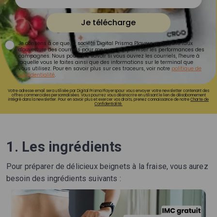
Je télécharge
Je consens à ce que la société Digital Prisma Players analyse le taux
d'ouverture des courriels pour mesurer et optimiser les performances des
campagnes. Nous pourrons savoir si vous ouvrez les courriels, l'heure à
laquelle vous le faites ainsi que des informations sur le terminal que
vous utilisez. Pour en savoir plus sur ces traceurs, voir notre
politique de
confidentialité
.
Votre adresse email sera utilisée par Digital Prisma Playerspour vous envoyer votre newsletter contenant des
offres commerciales personnalisées. Vous pourrez vous désinscrire en utilisant le lien de désabonnement
intégré dans la newsletter. Pour en savoir plus et exercer vos droits, prenez connaissance de notre
Charte de
Confidentialité.
1. Les ingrédients
Pour préparer de délicieux beignets à la fraise, vous aurez
besoin des ingrédients suivants :