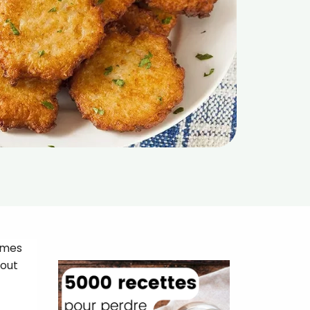
mmes
tout