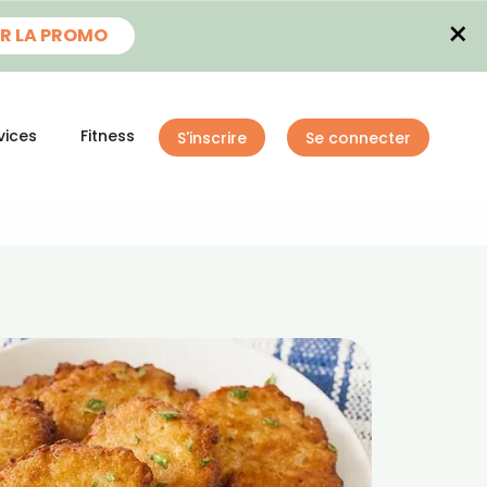
×
R LA PROMO
vices
Fitness
S'inscrire
Se connecter