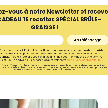
ez-vous à notre Newsletter et receve
CADEAU 15 recettes SPÉCIAL BRÛLE-
GRAISSE !
Je télécharge
à ce que la société Digital Prisma Players analyse le taux d'ouverture des courriels
r et optimiser les performances des campagnes. Nous pourrons savoir si vous
ourriels, l'heure à laquelle vous le faites ainsi que des informations sur le terminal
lisez. Pour en savoir plus sur ces traceurs, voir notre
politique de confidentialité
.
ail sera utilisée par Digital Prisma Playerspour vous envoyer votre newsletter contenant des offres commerciales
pourrez vous désinscrire en utilisant le lien de désabonnement intégré dans la newsletter. Pour en savoir plus et exerc
vos droits, prenez connaissance de notre
Charte de Confidentialité.