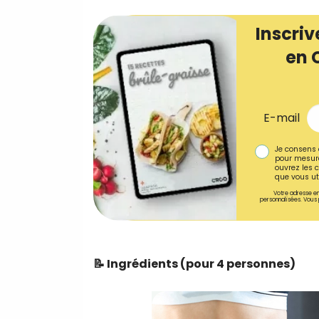
Inscriv
en 
E-mail
Je consens 
pour mesure
ouvrez les c
que vous uti
Votre adresse em
personnalisées. Vous 
📝 Ingrédients (pour 4 personnes)