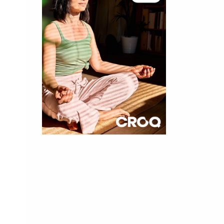
×
t 180
 CROQ
nnelle de