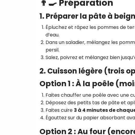
👨‍🍳 Préparation
1. Préparer la pâte à beig
Épluchez et râpez les pommes de terr
d’eau.
Dans un saladier, mélangez les pommes d
persil.
Salez, poivrez et mélangez bien jusq
2. Cuisson légère (trois o
Option 1 : À la poêle (mo
Faites chauffer une poêle avec une cuil
Déposez des petits tas de pâte et ap
Faites cuire
3 à 4 minutes de chaqu
Égouttez sur du papier absorbant avan
Option 2 : Au four (encor