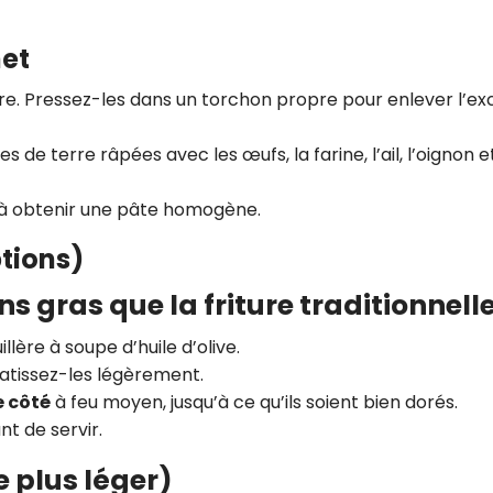
CROQ.
net
e. Pressez-les dans un torchon propre pour enlever l’ex
Je consens à ce que la société Digi
Prisma Players analyse le taux d'ou
e terre râpées avec les œufs, la farine, l’ail, l’oignon et
des courriels pour mesurer et optim
performances des campagnes. No
pourrons savoir si vous ouvrez les co
u’à obtenir une pâte homogène.
l'heure à laquelle vous le faites ains
des informations sur le terminal qu
ptions)
utilisez. Pour en savoir plus sur ces 
voir notre
politique de confidentialit
ins gras que la friture traditionnell
Je reçois mon cadeau !
lère à soupe d’huile d’olive.
latissez-les légèrement.
Votre adresse email sera utilisée par Digital Prisma Playe
e côté
à feu moyen, jusqu’à ce qu’ils soient bien dorés.
envoyer votre newsletter contenant des offres commercial
personnalisées. Vous pourrez vous désinscrire en utilisan
désabonnement intégré dans la newsletter. Pour en savoi
t de servir.
exercer vos droits, prenez connaissance de notre
Charte 
Confidentialité
.
e plus léger)