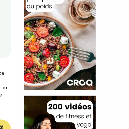
te
 ou
e
z