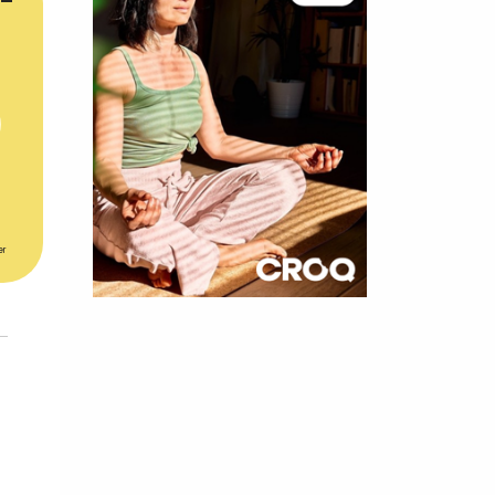
er
×
t 180
 CROQ
nnelle de