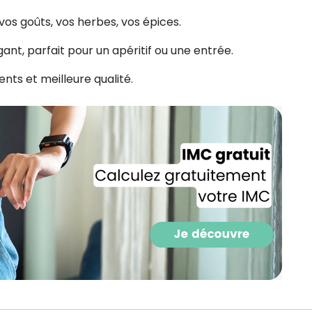
CROQ.
vos goûts, vos herbes, vos épices.
ant, parfait pour un apéritif ou une entrée.
Je consens à ce que la société Digi
ents et meilleure qualité.
Prisma Players analyse le taux d'ou
des courriels pour mesurer et optim
performances des campagnes. No
pourrons savoir si vous ouvrez les co
l'heure à laquelle vous le faites ains
des informations sur le terminal qu
utilisez. Pour en savoir plus sur ces 
voir notre
politique de confidentialit
Je reçois mon cadeau !
Votre adresse email sera utilisée par Digital Prisma Playe
envoyer votre newsletter contenant des offres commercial
personnalisées. Vous pourrez vous désinscrire en utilisan
désabonnement intégré dans la newsletter. Pour en savoi
exercer vos droits, prenez connaissance de notre
Charte 
Confidentialité
.