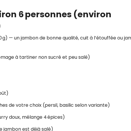
iron 6 personnes (environ
)
 g) — un jambon de bonne qualité, cuit à l’étouffée ou j
omage à tartiner non sucré et peu salé)
oût)
es de votre choix (persil, basilic selon variante)
curry doux, mélange 4 épices)
le jambon est déjà salé)