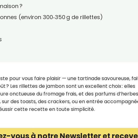
 maison ?
onnes (environ 300‑350 g de rillettes)
s
te pour vous faire plaisir — une tartinade savoureuse, fai
t ? Les rillettes de jambon sont un excellent choix : elles
ture onctueuse du fromage frais, et des parfums d’herbes
ro, sur des toasts, des crackers, ou en entrée accompagné
ussir cette recette en toute simplicité.
ez-vous à notre Newsletter et receve