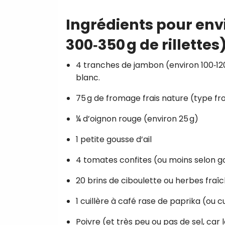
Ingrédients pour env
300‑350 g de rillettes
4 tranches de jambon (environ 100‑120
blanc.
75 g de fromage frais nature (type fr
¼ d’oignon rouge (environ 25 g)
1 petite gousse d’ail
4 tomates confites (ou moins selon g
20 brins de ciboulette ou herbes fraîch
1 cuillère à café rase de paprika (ou 
Poivre (et très peu ou pas de sel, car 