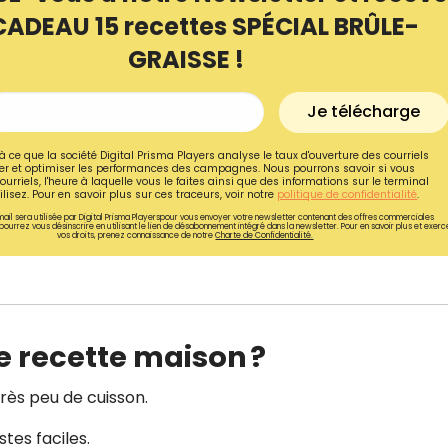
CADEAU 15 recettes SPÉCIAL BRÛLE-
GRAISSE !
Je télécharge
à ce que la société Digital Prisma Players analyse le taux d'ouverture des courriels
r et optimiser les performances des campagnes. Nous pourrons savoir si vous
ourriels, l'heure à laquelle vous le faites ainsi que des informations sur le terminal
lisez. Pour en savoir plus sur ces traceurs, voir notre
politique de confidentialité
.
ail sera utilisée par Digital Prisma Playerspour vous envoyer votre newsletter contenant des offres commerciales
pourrez vous désinscrire en utilisant le lien de désabonnement intégré dans la newsletter. Pour en savoir plus et exerc
vos droits, prenez connaissance de notre
Charte de Confidentialité.
Recevez gratuitemen
e recette maison ?
recettes inédites de
!
très peu de cuisson.
stes faciles.
Ainsi que la newsletter promotio