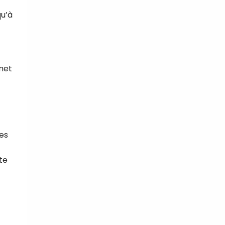
qu’à
rmet
les
te