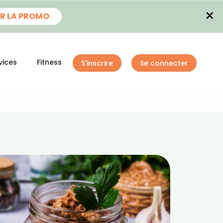
×
R LA PROMO
vices
Fitness
S'inscrire
Se connecter