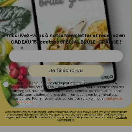
Inscrivez-vous à notre Newsletter et recevez en
CADEAU 15 recettes SPÉCIAL BRÛLE-GRAISSE !
Je télécharge
Je consens à ce que la société Digital Prisma Players analyse le taux
d'ouverture des courriels pour mesurer et optimiser les performances des
campagnes. Nous pourrons savoir si vous ouvrez les courriels, l'heure à
laquelle vous le faites ainsi que des informations sur le terminal que
vous utilisez. Pour en savoir plus sur ces traceurs, voir notre
politique de
confidentialité
.
Votre adresse email sera utilisée par Digital Prisma Playerspour vous envoyer votre newsletter contenant des
offres commerciales personnalisées. Vous pourrez vous désinscrire en utilisant le lien de désabonnement
intégré dans la newsletter. Pour en savoir plus et exercer vos droits, prenez connaissance de notre
Charte de
Confidentialité.