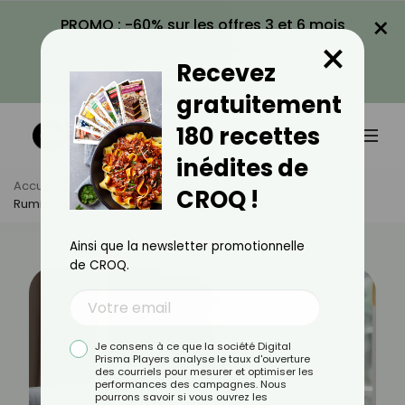
×
PROMO : -60% sur les offres 3 et 6 mois
×
avec le code CROQ60
Recevez
VOIR LA PROMO
gratuitement
180 recettes
inédites de
Accueil
Actus
Psychologie
CROQ !
Ruminations Mentales : Votre Esprit A-T-Il Des Messages ?
Ainsi que la newsletter promotionnelle
de CROQ.
Je consens à ce que la société Digital
Prisma Players analyse le taux d'ouverture
des courriels pour mesurer et optimiser les
performances des campagnes. Nous
pourrons savoir si vous ouvrez les