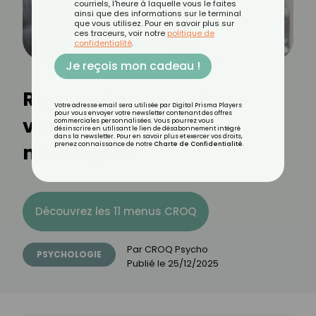
courriels, l'heure à laquelle vous le faites
ainsi que des informations sur le terminal
que vous utilisez. Pour en savoir plus sur
ces traceurs, voir notre
politique de
confidentialité
.
Je reçois mon cadeau !
Ruminations mentales :
Votre adresse email sera utilisée par Digital Prisma Players
pour vous envoyer votre newsletter contenant des offres
votre esprit a-t-il des
commerciales personnalisées. Vous pourrez vous
désinscrire en utilisant le lien de désabonnement intégré
dans la newsletter. Pour en savoir plus et exercer vos droits,
messages ?
prenez connaissance de notre
Charte de Confidentialité
.
Découvrez les 11 menus CROQ
Par
CROQ Psycho
PSYCHOLOGIE
Publié le
25/12/2025