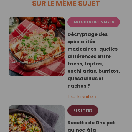
SUR LE MÊME SUJET
ASTUCES CULINAIRES
Décryptage des
spécialités
mexicaines : quelles
différences entre
tacos, fajitas,
enchiladas, burritos,
quesadillas et
nachos ?
Lire la suite
RECETTES
Recette de One pot
quinoa à la