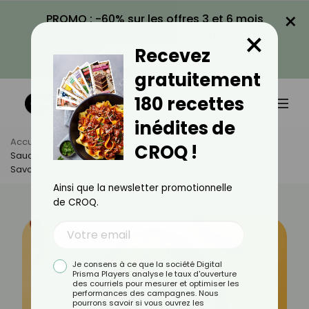
×
PROMO : -60% sur les offres 3 et 6 mois
×
avec le code CROQ60
Recevez
VOIR LA PROMO
gratuitement
180 recettes
inédites de
Accueil
Actus
Recettes
CROQ !
Sauce Pipián Mexicaine : La Recette Authentique Et
Savoureuse
Ainsi que la newsletter promotionnelle
de CROQ.
Je consens à ce que la société Digital
Prisma Players analyse le taux d'ouverture
des courriels pour mesurer et optimiser les
performances des campagnes. Nous
pourrons savoir si vous ouvrez les