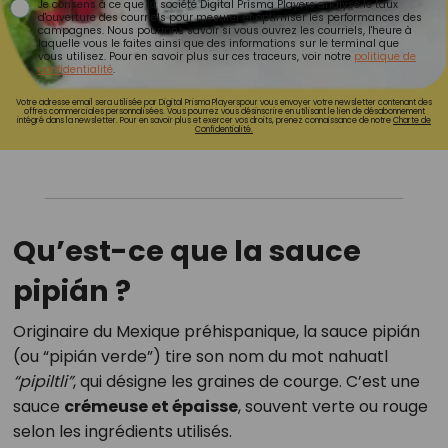
Je consens à ce que la société Digital Prisma Players analyse le taux
d'ouverture des courriels pour mesurer et optimiser les performances des
campagnes. Nous pourrons savoir si vous ouvrez les courriels, l'heure à
laquelle vous le faites ainsi que des informations sur le terminal que
vous utilisez. Pour en savoir plus sur ces traceurs, voir notre
politique de
confidentialité
.
Votre adresse email sera utilisée par Digital Prisma Playerspour vous envoyer votre newsletter contenant des
offres commerciales personnalisées. Vous pourrez vous désinscrire en utilisant le lien de désabonnement
intégré dans la newsletter. Pour en savoir plus et exercer vos droits, prenez connaissance de notre
Charte de
Confidentialité.
Qu’est-ce que la sauce
pipián ?
Originaire du Mexique préhispanique, la sauce pipián
(ou “pipián verde”) tire son nom du mot nahuatl
“pipiltli”
, qui désigne les graines de courge. C’est une
sauce
crémeuse et épaisse
, souvent verte ou rouge
selon les ingrédients utilisés.