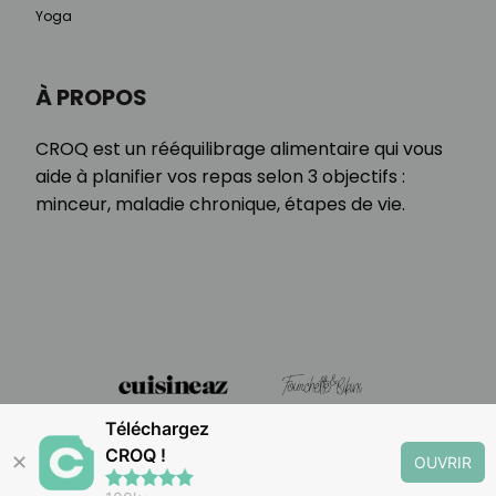
Yoga
À PROPOS
CROQ est un rééquilibrage alimentaire qui vous
aide à planifier vos repas selon 3 objectifs :
minceur, maladie chronique, étapes de vie.
Téléchargez
CROQ !
✕
OUVRIR