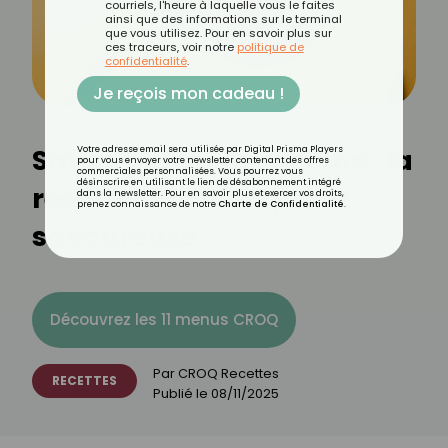
courriels, l'heure à laquelle vous le faites
ainsi que des informations sur le terminal
que vous utilisez. Pour en savoir plus sur
ces traceurs, voir notre
politique de
confidentialité
.
Je reçois mon cadeau !
Sauce pipián mexicaine : la
Votre adresse email sera utilisée par Digital Prisma Players
pour vous envoyer votre newsletter contenant des offres
commerciales personnalisées. Vous pourrez vous
désinscrire en utilisant le lien de désabonnement intégré
recette authentique et
dans la newsletter. Pour en savoir plus et exercer vos droits,
prenez connaissance de notre
Charte de Confidentialité
.
savoureuse
Découvrez les 11 menus CROQ
Par
CROQ Recettes
RECETTES
Publié le
08/11/2025