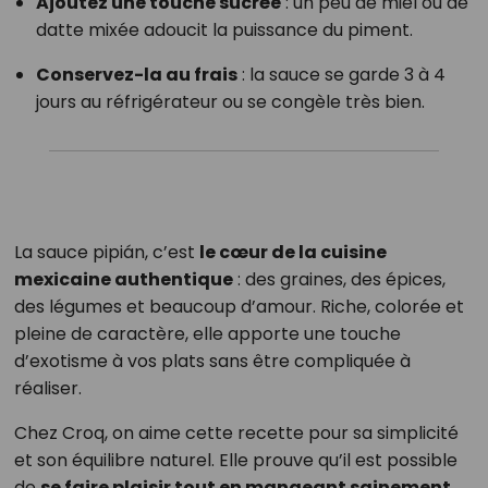
Ajoutez une touche sucrée
: un peu de miel ou de
datte mixée adoucit la puissance du piment.
Conservez-la au frais
: la sauce se garde 3 à 4
jours au réfrigérateur ou se congèle très bien.
La sauce pipián, c’est
le cœur de la cuisine
mexicaine authentique
: des graines, des épices,
des légumes et beaucoup d’amour. Riche, colorée et
pleine de caractère, elle apporte une touche
d’exotisme à vos plats sans être compliquée à
réaliser.
Chez Croq, on aime cette recette pour sa simplicité
et son équilibre naturel. Elle prouve qu’il est possible
de
se faire plaisir tout en mangeant sainement
,