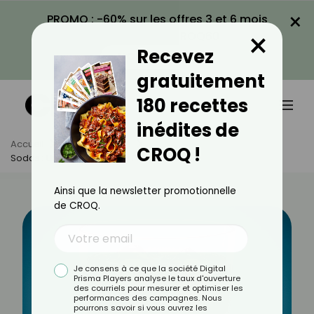
×
PROMO : -60% sur les offres 3 et 6 mois
×
avec le code CROQ60
Recevez
VOIR LA PROMO
gratuitement
180 recettes
inédites de
Accueil
Actus
Santé
CROQ !
Sodas : Un Danger Pour La Fertilité ?
Ainsi que la newsletter promotionnelle
de CROQ.
Je consens à ce que la société Digital
Prisma Players analyse le taux d'ouverture
des courriels pour mesurer et optimiser les
performances des campagnes. Nous
pourrons savoir si vous ouvrez les