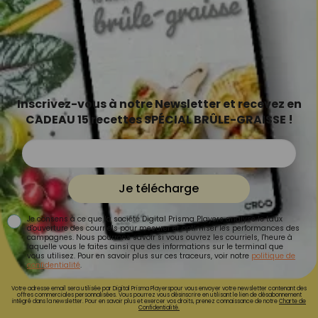
Inscrivez-vous à notre Newsletter et recevez en
CADEAU 15 recettes SPÉCIAL BRÛLE-GRAISSE !
Je télécharge
Je consens à ce que la société Digital Prisma Players analyse le taux
d'ouverture des courriels pour mesurer et optimiser les performances des
campagnes. Nous pourrons savoir si vous ouvrez les courriels, l'heure à
laquelle vous le faites ainsi que des informations sur le terminal que
vous utilisez. Pour en savoir plus sur ces traceurs, voir notre
politique de
confidentialité
.
Votre adresse email sera utilisée par Digital Prisma Playerspour vous envoyer votre newsletter contenant des
offres commerciales personnalisées. Vous pourrez vous désinscrire en utilisant le lien de désabonnement
intégré dans la newsletter. Pour en savoir plus et exercer vos droits, prenez connaissance de notre
Charte de
Confidentialité.