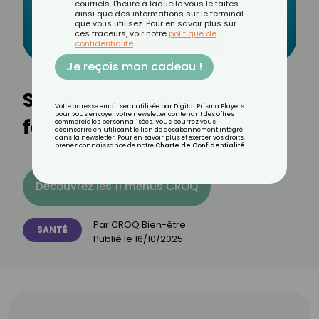
courriels, l'heure à laquelle vous le faites
ainsi que des informations sur le terminal
que vous utilisez. Pour en savoir plus sur
ces traceurs, voir notre
politique de
confidentialité
.
Je reçois mon cadeau !
Sodas : un danger pour la
Votre adresse email sera utilisée par Digital Prisma Players
pour vous envoyer votre newsletter contenant des offres
fertilité ?
commerciales personnalisées. Vous pourrez vous
désinscrire en utilisant le lien de désabonnement intégré
dans la newsletter. Pour en savoir plus et exercer vos droits,
prenez connaissance de notre
Charte de Confidentialité
.
Découvrez les 11 menus CROQ
Par
CROQ Bien-être
SANTÉ
Publié le
16/10/2025