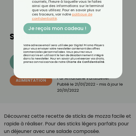
courriels, l'heure à laquelle vous le faites
ainsi que des informations sur le terminal
que vous utilisez. Pour en savoir plus sur
ces traceurs, voir notre
politique de
confidentialité
.
Je reçois mon cadeau !
Sticks de mozza
Votre adresse email sera utilisée par Digital Prisma Players
pour vous envoyer votre newsletter contenant des offres
commerciales personnalisées. Vous pourrez vous
désinscrire en utilisant le lien de désabonnement intégré
dans la newsletter. Pour en savoir plus et exercer vos droits,
Découvrez les 11 menus CROQ
prenez connaissance de notre
Charte de Confidentialité
.
Par
Amandine Vanstaevel
ALIMENTATION
Publié le
21/01/2022
- mis à jour le
20/01/2022
Découvrez cette recette de sticks de mozza facile et
rapide à réaliser. Pour des sticks légers parfaits pour
un déjeuner avec une salade composée.