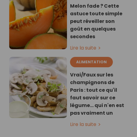
Melon fade ? Cette
astuce toute simple
peut réveiller son
goût en quelques
secondes
Lire la suite
ALIMENTATION
Vrai/Faux sur les
champignons de
Paris : tout ce qu'il
faut savoir sur ce
légume… qui n'en est
pas vraiment un
Lire la suite