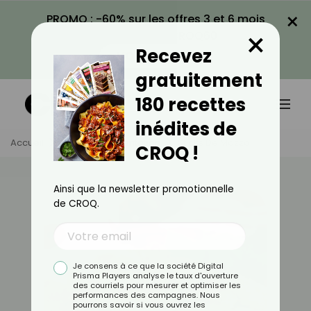
×
PROMO : -60% sur les offres 3 et 6 mois
×
avec le code CROQ60
Recevez
VOIR LA PROMO
gratuitement
180 recettes
inédites de
Accueil
Actus
Alimentation
Sticks De Mozza
CROQ !
Ainsi que la newsletter promotionnelle
de CROQ.
Je consens à ce que la société Digital
Prisma Players analyse le taux d'ouverture
des courriels pour mesurer et optimiser les
performances des campagnes. Nous
pourrons savoir si vous ouvrez les