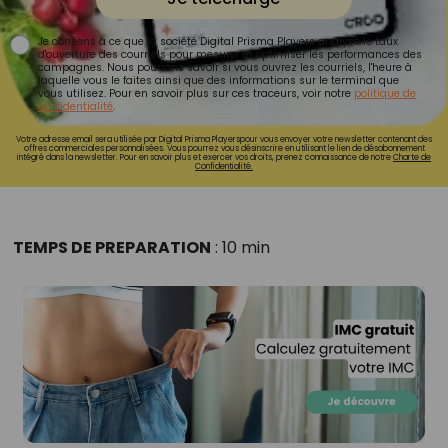
Je consens à ce que la société Digital Prisma Players analyse le taux
d'ouverture des courriels pour mesurer et optimiser les performances des
campagnes. Nous pourrons savoir si vous ouvrez les courriels, l'heure à
laquelle vous le faites ainsi que des informations sur le terminal que
vous utilisez. Pour en savoir plus sur ces traceurs, voir notre
politique de
confidentialité
.
Votre adresse email sera utilisée par Digital Prisma Playerspour vous envoyer votre newsletter contenant des
offres commerciales personnalisées. Vous pourrez vous désinscrire en utilisant le lien de désabonnement
intégré dans la newsletter. Pour en savoir plus et exercer vos droits, prenez connaissance de notre
Charte de
Confidentialité.
TEMPS DE PREPARATION
: 10 min