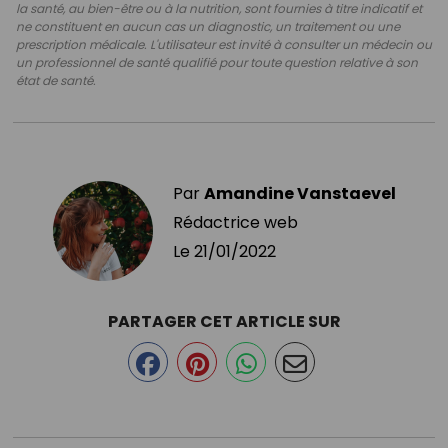
la santé, au bien-être ou à la nutrition, sont fournies à titre indicatif et
ne constituent en aucun cas un diagnostic, un traitement ou une
prescription médicale. L'utilisateur est invité à consulter un médecin ou
un professionnel de santé qualifié pour toute question relative à son
état de santé.
Par
Amandine Vanstaevel
Rédactrice web
Le
21/01/2022
PARTAGER CET ARTICLE SUR