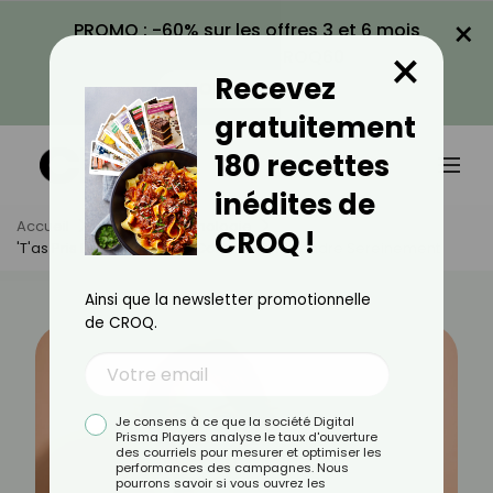
×
PROMO : -60% sur les offres 3 et 6 mois
×
avec le code CROQ60
Recevez
VOIR LA PROMO
gratuitement
180 recettes
inédites de
Accueil
Actus
Psychologie
CROQ !
'T'as Pris Du Bide, Non ?' : Comment Répondre Sereinement
Ainsi que la newsletter promotionnelle
de CROQ.
Je consens à ce que la société Digital
Prisma Players analyse le taux d'ouverture
des courriels pour mesurer et optimiser les
performances des campagnes. Nous
pourrons savoir si vous ouvrez les