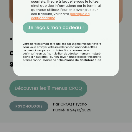
courriels, l'heure à laquelle vous le faites
ainsi que des informations sur le terminal
que vous utilisez. Pour en savoir plus sur
ces traceurs, voir notre
politique de
confidentialité
.
Je reçois mon cadeau !
"T'as pris du bide, non ?" :
Votre adresse email sera utilisée par Digital Prisma Players
pour vous envoyer votre newsletter contenant des offres
comment répondre
commerciales personnalisées. Vous pourrez vous
désinscrire en utilisant le lien de désabonnement intégré
dans la newsletter. Pour en savoir plus et exercer vos droits,
sereinement
prenez connaissance de notre
Charte de Confidentialité
.
Découvrez les 11 menus CROQ
Par
CROQ Psycho
PSYCHOLOGIE
Publié le
24/12/2025