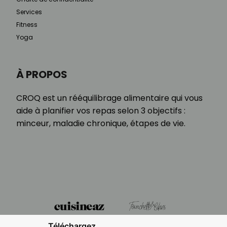
Services
Fitness
Yoga
À PROPOS
CROQ est un rééquilibrage alimentaire qui vous
aide à planifier vos repas selon 3 objectifs :
minceur, maladie chronique, étapes de vie.
Téléchargez