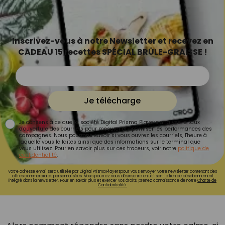
Inscrivez-vous à notre Newsletter et recevez en
CADEAU 15 recettes SPÉCIAL BRÛLE-GRAISSE !
Je télécharge
Je consens à ce que la société Digital Prisma Players analyse le taux
d'ouverture des courriels pour mesurer et optimiser les performances des
campagnes. Nous pourrons savoir si vous ouvrez les courriels, l'heure à
laquelle vous le faites ainsi que des informations sur le terminal que
vous utilisez. Pour en savoir plus sur ces traceurs, voir notre
politique de
confidentialité
.
Votre adresse email sera utilisée par Digital Prisma Playerspour vous envoyer votre newsletter contenant des
offres commerciales personnalisées. Vous pourrez vous désinscrire en utilisant le lien de désabonnement
intégré dans la newsletter. Pour en savoir plus et exercer vos droits, prenez connaissance de notre
Charte de
Confidentialité.