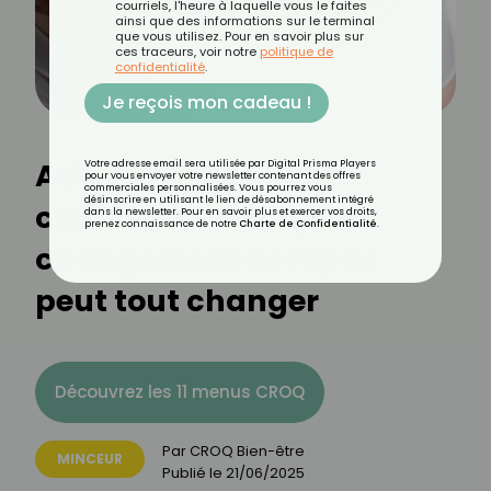
courriels, l'heure à laquelle vous le faites
ainsi que des informations sur le terminal
que vous utilisez. Pour en savoir plus sur
ces traceurs, voir notre
politique de
confidentialité
.
Je reçois mon cadeau !
Adieu le petit ventre :
Votre adresse email sera utilisée par Digital Prisma Players
pour vous envoyer votre newsletter contenant des offres
commerciales personnalisées. Vous pourrez vous
désinscrire en utilisant le lien de désabonnement intégré
comment un simple
dans la newsletter. Pour en savoir plus et exercer vos droits,
prenez connaissance de notre
Charte de Confidentialité
.
changement de repas
peut tout changer
Découvrez les 11 menus CROQ
Par
CROQ Bien-être
MINCEUR
Publié le
21/06/2025