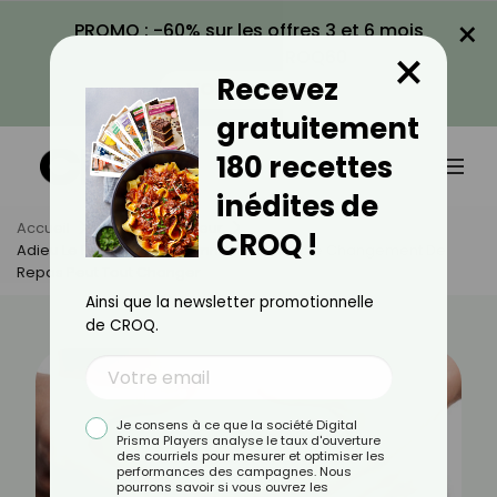
×
PROMO : -60% sur les offres 3 et 6 mois
×
avec le code CROQ60
Recevez
VOIR LA PROMO
gratuitement
180 recettes
inédites de
Accueil
Actus
Minceur
CROQ !
Adieu Le Petit Ventre : Comment Un Simple Changement De
Repas Peut Tout Changer
Ainsi que la newsletter promotionnelle
de CROQ.
Je consens à ce que la société Digital
Prisma Players analyse le taux d'ouverture
des courriels pour mesurer et optimiser les
performances des campagnes. Nous
pourrons savoir si vous ouvrez les