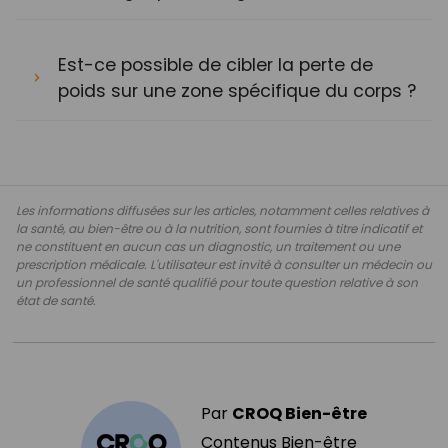
Est-ce possible de cibler la perte de
poids sur une zone spécifique du corps ?
Les informations diffusées sur les articles, notamment celles relatives à
la santé, au bien-être ou à la nutrition, sont fournies à titre indicatif et
ne constituent en aucun cas un diagnostic, un traitement ou une
prescription médicale. L'utilisateur est invité à consulter un médecin ou
un professionnel de santé qualifié pour toute question relative à son
état de santé.
Par
CROQ Bien-être
Contenus Bien-être