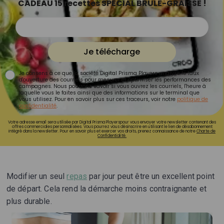
CADEAU 15 recettes SPÉCIAL BRÛLE-GRAISSE !
Je télécharge
Je consens à ce que la société Digital Prisma Players analyse le taux
d'ouverture des courriels pour mesurer et optimiser les performances des
campagnes. Nous pourrons savoir si vous ouvrez les courriels, l'heure à
laquelle vous le faites ainsi que des informations sur le terminal que
vous utilisez. Pour en savoir plus sur ces traceurs, voir notre
politique de
confidentialité
.
Votre adresse email sera utilisée par Digital Prisma Playerspour vous envoyer votre newsletter contenant des
offres commerciales personnalisées. Vous pourrez vous désinscrire en utilisant le lien de désabonnement
intégré dans la newsletter. Pour en savoir plus et exercer vos droits, prenez connaissance de notre
Charte de
Confidentialité.
Modifier un seul
repas
par jour peut être un excellent point
de départ. Cela rend la démarche moins contraignante et
plus durable.