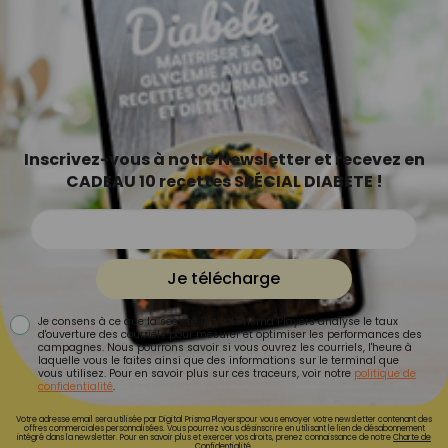
Inscrivez-vous à notre Newsletter et recevez en
CADEAU 10 recettes SPÉCIAL DIABETE !
Je télécharge
Je consens à ce que la société Digital Prisma Players analyse le taux
d'ouverture des courriels pour mesurer et optimiser les performances des
campagnes. Nous pourrons savoir si vous ouvrez les courriels, l'heure à
laquelle vous le faites ainsi que des informations sur le terminal que
vous utilisez. Pour en savoir plus sur ces traceurs, voir notre
politique de
confidentialité
.
Votre adresse email sera utilisée par Digital Prisma Playerspour vous envoyer votre newsletter contenant des
offres commerciales personnalisées. Vous pourrez vous désinscrire en utilisant le lien de désabonnement
intégré dans la newsletter. Pour en savoir plus et exercer vos droits, prenez connaissance de notre
Charte de
Confidentialité.