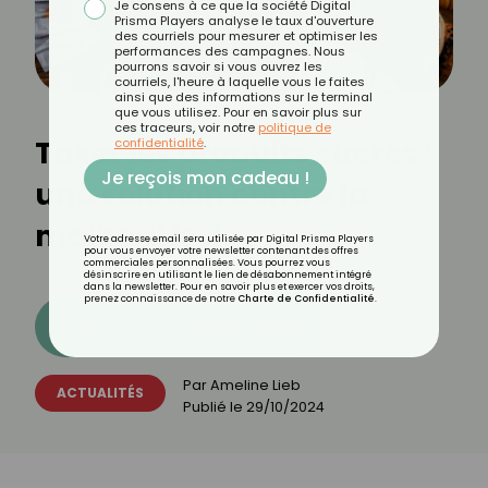
Je consens à ce que la société Digital
Prisma Players analyse le taux d'ouverture
des courriels pour mesurer et optimiser les
performances des campagnes. Nous
pourrons savoir si vous ouvrez les
courriels, l'heure à laquelle vous le faites
ainsi que des informations sur le terminal
que vous utilisez. Pour en savoir plus sur
ces traceurs, voir notre
politique de
Taxer les produits sucrés :
confidentialité
.
Je reçois mon cadeau !
une solution contre la
malbouffe ?
Votre adresse email sera utilisée par Digital Prisma Players
pour vous envoyer votre newsletter contenant des offres
commerciales personnalisées. Vous pourrez vous
désinscrire en utilisant le lien de désabonnement intégré
dans la newsletter. Pour en savoir plus et exercer vos droits,
prenez connaissance de notre
Charte de Confidentialité
.
Découvrez les 11 menus CROQ
Par
Ameline Lieb
ACTUALITÉS
Publié le
29/10/2024