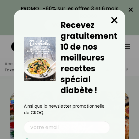
×
PROMO : -60% sur les offres 3 et 6 mois
×
avec le code CROQ60
Recevez
VOIR LA PROMO
gratuitement
10 de nos
meilleures
Accueil
Actus
Actualités
recettes
Taxer Les Produits Sucrés : Une Solution Contre La Malbouffe ?
spécial
diabète !
Ainsi que la newsletter promotionnelle
de CROQ.